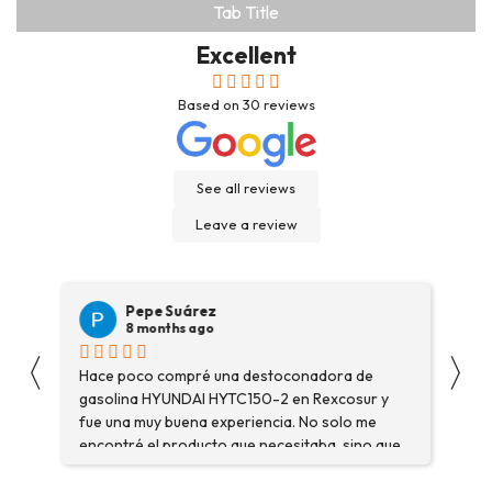
Tab Title
Excellent
Based on
30
reviews
See all reviews
Leave a review
Pepe Suárez
8 months ago
〈
〉
Hace poco compré una destoconadora de
Son
gasolina HYUNDAI HYTC150-2 en Rexcosur y
Voy
fue una muy buena experiencia. No solo me
dep
encontré el producto que necesitaba, sino que
me asesoraron y explicaron con detalle para
asegurarme de que estaba eligiendo la máquina