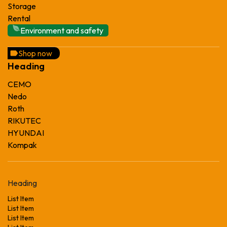
Storage
Rental
Environment and safety
Shop now
Heading
CEMO
Nedo
Roth
RIKUTEC
HYUNDAI
Kompak
Heading
List Item
List Item
List Item