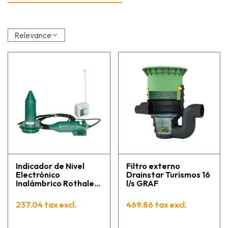
Relevance
Indicador de Nivel
Filtro externo
Electrónico
Drainstar Turismos 16
Inalámbrico Rothalert
l/s GRAF
Alfa ROTH para
Depósitos de Agua,
237.04 tax excl.
469.86 tax excl.
Gasóleo y Tanques
Enterrados