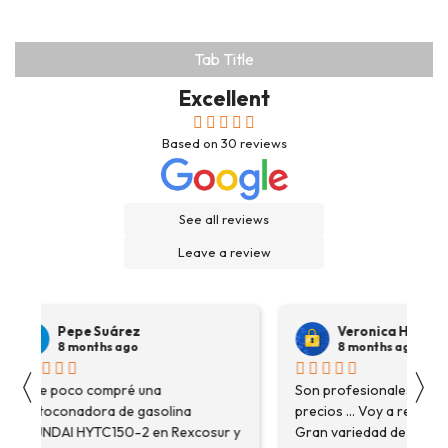
Tab Title
Excellent
Based on
30
reviews
See all reviews
Leave a review
Pepe Suárez
Veronica Hidalgo
8 months ago
8 months ago
〈
〉
Hace poco compré una
Son profesionales , serio
destoconadora de gasolina
precios ... Voy a repetir se
HYUNDAI HYTC150-2 en Rexcosur y
Gran variedad de depósitos