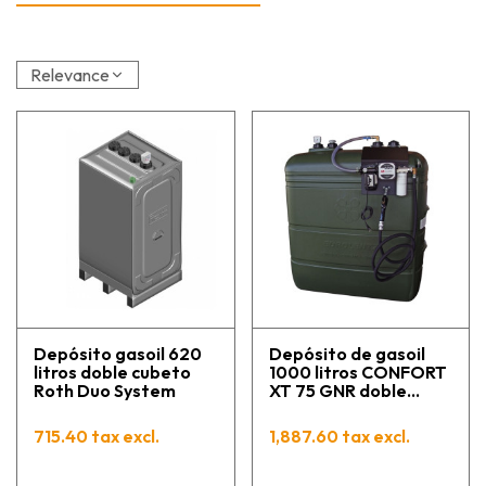
Relevance
Depósito gasoil 620
Depósito de gasoil
litros doble cubeto
1000 litros CONFORT
Roth Duo System
XT 75 GNR doble
pared con bomba
eléctrica
715.40 tax excl.
1,887.60 tax excl.