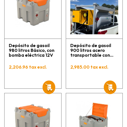
Depósito de gasoil
Depósito de gasoil
980 litros Básico, con
900 litros acero
bomba eléctrica 12V
transportable con
bomba 12 V
Homologación ADR
2,206.96 tax excl.
2,985.00 tax excl.