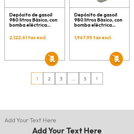
Depósito de gasoil
Depósito de gasoil
980 litros Básico, con
980 litros Básico, con
bomba eléctrica
bomba eléctrica
Cematic Duo 24 / 12 V
Cematic 72 230 V
2,122.61 tax excl.
1,967.95 tax excl.
1
2
3
…
5
Add Your Text Here
Add Your Text Here