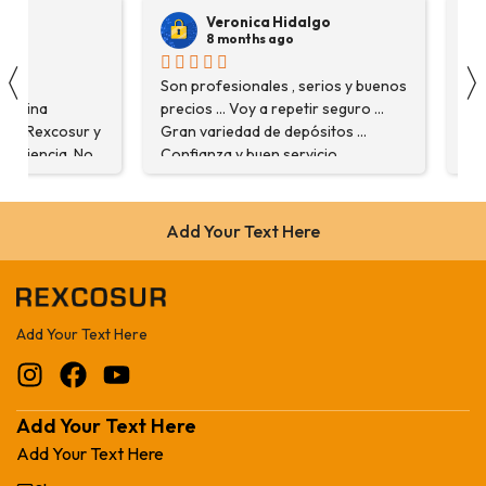
Veronica Hidalgo
8 months ago
〈
na
Son profesionales , serios y buenos
Ver
asolina
precios ... Voy a repetir seguro ...
ins
en Rexcosur y
Gran variedad de depósitos ...
aga
xperiencia. No
Confianza y buen servicio.
com
 producto que
 me
aron con
Add Your Text Here
arme de que
máquina más
bajo. Salvador,
estuve
Add Your Text Here
explicó todo￼
iendo, he
ngo varios
y muy
Add Your Text Here
Add Your Text Here