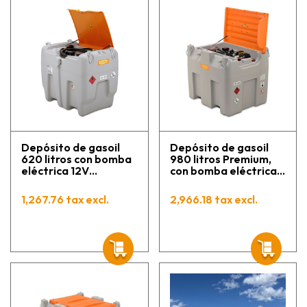
Depósito de gasoil
Depósito de gasoil
620 litros con bomba
980 litros Premium,
eléctrica 12V
con bomba eléctrica
homologación ADR
Cematic 72, 230 V
DT-Mobil Easy CEMO
1,267.76 tax excl.
2,966.18 tax excl.