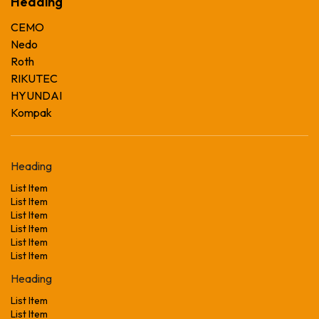
Heading
CEMO
Nedo
Roth
RIKUTEC
HYUNDAI
Kompak
Heading
List Item
List Item
List Item
List Item
List Item
List Item
Heading
List Item
List Item