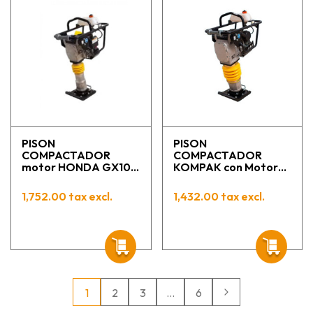
PISON
PISON
COMPACTADOR
COMPACTADOR
motor HONDA GX100
KOMPAK con Motor
CT-60P-2A KOMPAK
Loncin 73 Kg
1,752.00 tax excl.
1,432.00 tax excl.
1
2
3
…
6