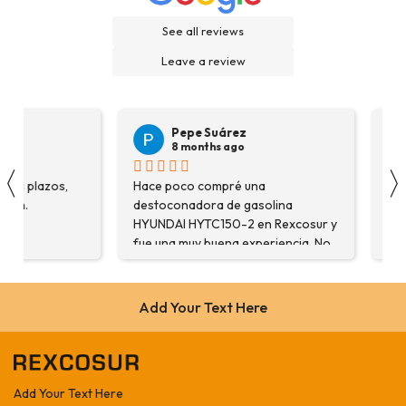
See all reviews
Leave a review
Veronica Hidalgo
8 months ago
〈
na
Son profesionales , serios y buenos
Ver
asolina
precios ... Voy a repetir seguro ...
ins
en Rexcosur y
Gran variedad de depósitos ...
aga
xperiencia. No
Confianza y buen servicio.
com
 producto que
 me
aron con
Add Your Text Here
arme de que
máquina más
bajo. Salvador,
estuve
Add Your Text Here
explicó todo￼