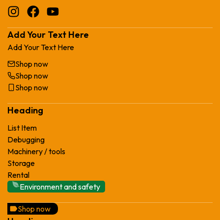
iendo, he
ngo varios
y muy
Add Your Text Here
Add Your Text Here
Shop now
Shop now
Shop now
Heading
List Item
Debugging
Machinery / tools
Storage
Rental
Environment and safety
Shop now