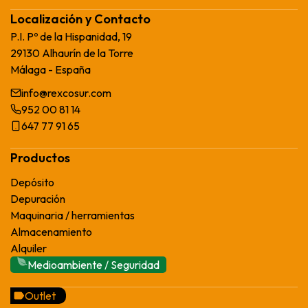
Localización y Contacto
P.I. Pº de la Hispanidad, 19
29130 Alhaurín de la Torre
Málaga - España
info@rexcosur.com
952 00 81 14
647 77 91 65
Productos
Depósito
Depuración
Maquinaria / herramientas
Almacenamiento
Alquiler
Medioambiente / Seguridad
Outlet