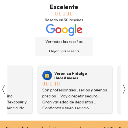
Excelente
Basado en
30
reseñas
Ver todas las reseñas
Dejar una reseña
Veronica Hidalgo
Hace 8 meses
〈
na
Son profesionales , serios y buenos
Ver
asolina
precios ... Voy a repetir seguro ...
ins
en Rexcosur y
Gran variedad de depósitos ...
aga
xperiencia. No
Confianza y buen servicio.
com
 producto que
 me
aron con