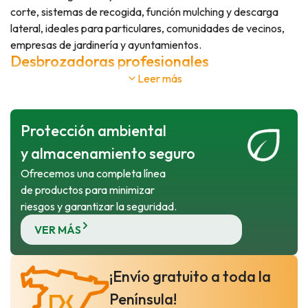
corte, sistemas de recogida, función mulching y descarga
lateral, ideales para particulares, comunidades de vecinos,
empresas de jardinería y ayuntamientos.
Desbrozadoras profesionales
Leer más
Las desbrozadoras Hyundai están diseñadas para eliminar
hierba alta, maleza, zarzas y vegetación densa con total
facilidad. Son la herramienta perfecta para el mantenimiento
Protección ambiental
de parcelas, cunetas, olivares, fincas agrícolas y zonas
forestales.
y almacenamiento seguro
Motosierras para poda y tala
Ofrecemos una completa línea
de productos para minimizar
Nuestra gama de motosierras Hyundai ofrece potencia,
riesgos y garantizar la seguridad.
seguridad y comodidad para trabajos de poda, tala y
preparación de leña. Equipos robustos con motores de alto
VER MÁS
rendimiento que garantizan un corte rápido y preciso.
Motoazadas y motocultores
¡Envío gratuito a toda la
Las motoazadas y motocultores permiten preparar el
terreno de forma rápida y eficaz, facilitando el trabajo en
Península!