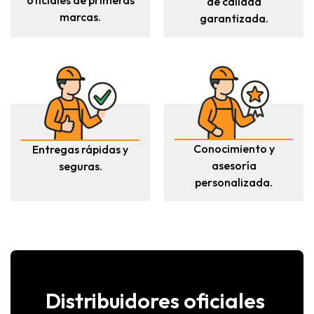
oficiales de primeras
de calidad
marcas.
garantizada.
Asesoramiento técnico personalizado.
Accesorios y repuestos originales.
Envíos rápidos a toda España.
Atención profesional antes y después de la compra.
Excelente relación calidad-precio.
En
REXCOSUR
trabajamos para ofrecer soluciones fiables y
Conocimiento y
Entregas rápidas y
duraderas que ayuden a profesionales y particulares a
asesoría
seguras.
realizar sus trabajos de jardinería, agricultura y
personalizada.
mantenimiento con la máxima eficacia. Descubre nuestro
catálogo de maquinaria Hyundai y Kompak y equipa tu
negocio o tu jardín con herramientas de alto rendimiento
diseñadas para durar.
Distribuidores oficiales