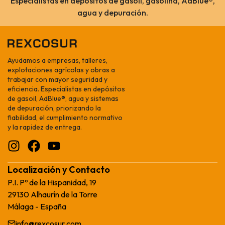
Especialistas en depósitos de gasoil, gasolina, AdBlue®,
arme de que
agua y depuración.
máquina más
bajo. Salvador,
estuve
explicó todo￼
iendo, he
Ayudamos a empresas, talleres,
explotaciones agrícolas y obras a
ngo varios
trabajar con mayor seguridad y
y muy
eficiencia. Especialistas en depósitos
de gasoil, AdBlue®, agua y sistemas
de depuración, priorizando la
fiabilidad, el cumplimiento normativo
y la rapidez de entrega.
Localización y Contacto
P.I. Pº de la Hispanidad, 19
29130 Alhaurín de la Torre
Málaga - España
info@rexcosur.com