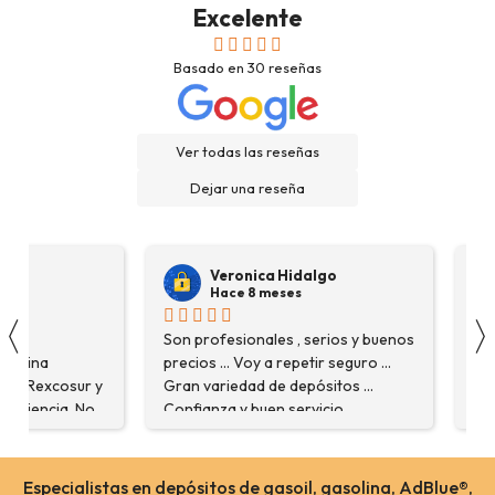
Excelente
Basado en
30
reseñas
Ver todas las reseñas
Dejar una reseña
Veronica Hidalgo
Hace 8 meses
〈
na
Son profesionales , serios y buenos
Ver
asolina
precios ... Voy a repetir seguro ...
ins
en Rexcosur y
Gran variedad de depósitos ...
aga
xperiencia. No
Confianza y buen servicio.
com
 producto que
 me
aron con
Especialistas en depósitos de gasoil, gasolina, AdBlue®,