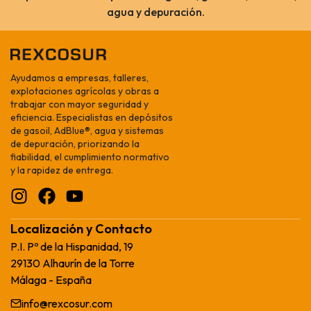
arme de que
agua y depuración.
máquina más
bajo. Salvador,
estuve
explicó todo￼
iendo, he
Ayudamos a empresas, talleres,
explotaciones agrícolas y obras a
ngo varios
trabajar con mayor seguridad y
y muy
eficiencia. Especialistas en depósitos
de gasoil, AdBlue®, agua y sistemas
de depuración, priorizando la
fiabilidad, el cumplimiento normativo
y la rapidez de entrega.
Localización y Contacto
P.I. Pº de la Hispanidad, 19
29130 Alhaurín de la Torre
Málaga - España
info@rexcosur.com