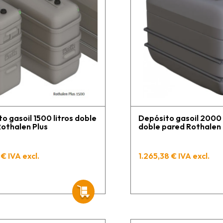
o gasoil 1500 litros doble
Depósito gasoil 2000 
othalen Plus
doble pared Rothalen 
 € IVA excl.
1.265,38 € IVA excl.