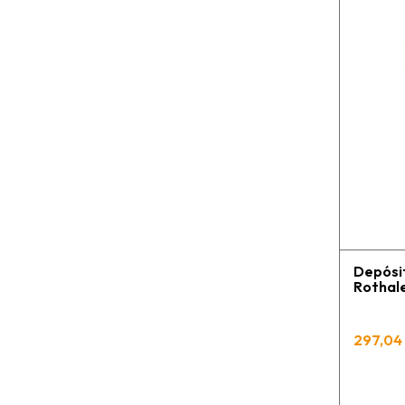
Depósit
Rothal
297,04 