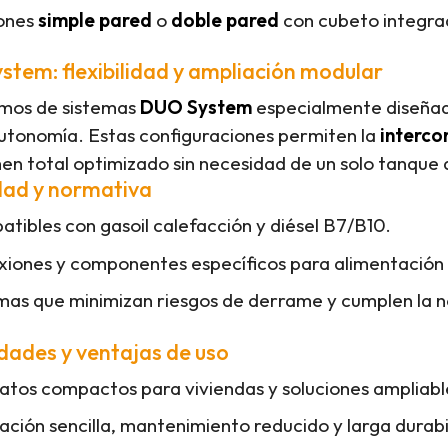
iones
simple pared
o
doble pared
con cubeto integra
tem: flexibilidad y ampliación modular
mos de sistemas
DUO System
especialmente diseñado
tonomía. Estas configuraciones permiten la
interco
en total optimizado sin necesidad de un solo tanque
dad y normativa
tibles con gasoil calefacción y diésel B7/B10.
iones y componentes específicos para alimentación 
mas que minimizan riesgos de derrame y cumplen la 
ades y ventajas de uso
tos compactos para viviendas y soluciones ampliab
lación sencilla, mantenimiento reducido y larga durabi