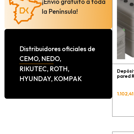
¡Envío gratuito a toda
la Península!
Distribuidores oficiales de
CEMO, NEDO,
RIKUTEC, ROTH,
Depósit
pared R
HYUNDAY, KOMPAK
1.102,41