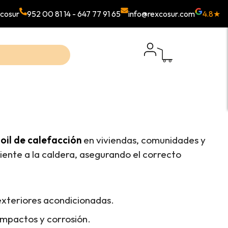
cosur
952 00 81 14
-
647 77 91 65
info@rexcosur.com
4.8★
il de calefacción
en viviendas, comunidades y
ciente a la caldera, asegurando el correcto
 exteriores acondicionadas.
impactos y corrosión.