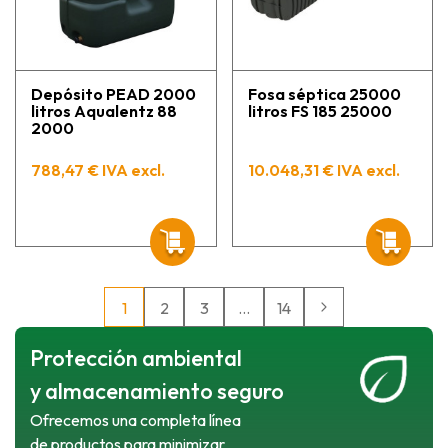
Depósito PEAD 2000
Fosa séptica 25000
litros Aqualentz 88
litros FS 185 25000
2000
788,47 € IVA excl.
10.048,31 € IVA excl.
1
2
3
…
14
Protección ambiental
y almacenamiento seguro
Ofrecemos una completa línea
de productos para minimizar