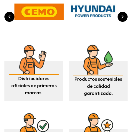
separadores de grasas
.
Depósitos de agua RIKUTEC
Depósitos de polietileno para almacenamiento y suministro
de agua potable, incluida la nueva
Serie 220
para grandes
proyectos. Fabricación multicapa con aptitud alimentaria y
aditivo anti-UV para instalación exterior. Capacidades de
500 L hasta capacidades de proyecto. Ver gama en
depósitos de agua
.
Depósitos de gasoil y accesorios RIKUTEC
Depósitos homologados EN 13341 para calefacción e
industria, fabricados con la propia tecnología de extrusión-
Distribuidores
Productos sostenibles
soplado del grupo. Complementados con kits de bomba
oficiales de primeras
de calidad
eléctrica 230 V con pistola automática, contador y filtro; y
marcas.
garantizada.
realces REHC para adaptación a instalaciones enterradas.
Ver gama en
depósitos de gasoil
.
Tecnologías propias RIKUTEC
Lo que diferencia a RIKUTEC de otros fabricantes de la
competencia: