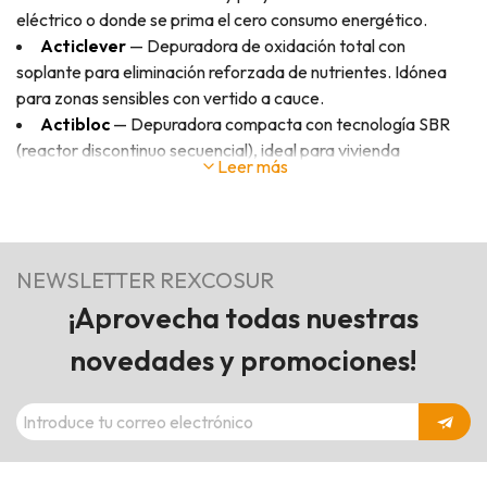
eléctrico o donde se prima el cero consumo energético.
Acticlever
— Depuradora de oxidación total con
soplante para eliminación reforzada de nutrientes. Idónea
para zonas sensibles con vertido a cauce.
Actibloc
— Depuradora compacta con tecnología SBR
(reactor discontinuo secuencial), ideal para vivienda
Leer más
unifamiliar y hasta 5 habitantes equivalentes.
Complementadas con
depósitos con kit de pluviales
integrado (filtro, bomba y sistema de reboso
preconfigurados) para reutilización de aguas de lluvia. Ver
NEWSLETTER REXCOSUR
toda la gama en
depuradoras
.
¡Aprovecha todas nuestras
Separadores de grasas RIKUTEC
novedades y promociones!
Arquetas separadoras homologadas UNE-EN 1825 para
hostelería, restauración e industria alimentaria. Modelos bajo
fregadero para pequeñas actividades y equipos enterrados
SG 60, SG 77, SG 119 y SG 185
con caudales de 0,5 a 10 l/s y
capacidades desde 200 L hasta 10.000 L. Ver gama en