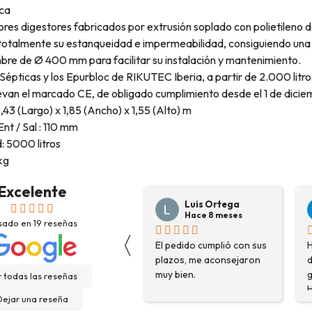
ica
es digestores fabricados por extrusión soplado con polietileno de
totalmente su estanqueidad e impermeabilidad, consiguiendo una 
re de Ø 400 mm para facilitar su instalación y mantenimiento.
Sépticas y los Epurbloc de RIKUTEC Iberia, a partir de 2.000 li
llevan el marcado CE, de obligado cumplimiento desde el 1 de dici
,43 (Largo) x 1,85 (Ancho) x 1,55 (Alto) m
nt / Sal : 110 mm
 5000 litros
kg
Excelente
Luis Ortega
Pepe Suárez
Hace 8 meses
Hace 8 meses
sado en
19
reseñas
〈
El pedido cumplió con sus
Hace poco compré una
S
plazos, me aconsejaron
destoconadora de
s
muy bien.
gasolina HYUNDAI
V
 todas las reseñas
HYTC150-2 en Rexcosur y
G
Dejar una reseña
fue una muy buena
d