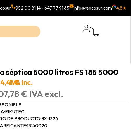
cosur
952 00 81 14
-
647 77 91 65
info@rexcosur.com
4.8★
a séptica 5000 litros FS 185 5000
4,41 €
IVA inc.
07,78 € IVA excl.
SPONIBLE
A:
RIKUTEC
GO DE PRODUCTO:
RX-1326
FABRICANTE:
13140020