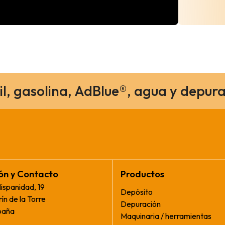
il, gasolina, AdBlue®, agua y depura
ión y Contacto
Productos
Hispanidad, 19
Depósito
ín de la Torre
Depuración
paña
Maquinaria / herramientas