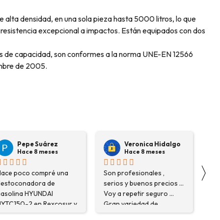
 alta densidad, en una sola pieza hasta 5000 litros, lo que
resistencia excepcional a impactos. Están equipados con dos
tros de capacidad, son conformes a la norma UNE-EN 12566
embre de 2005.
Veronica Hidalgo
La Mannd
Hace 8 meses
Hace 9 meses
〉
on profesionales ,
Very helpful , great
Co
erios y buenos precios ...
knowledge and insight
agu
oy a repetir seguro ...
and will definitely use
de
ran variedad de
them again if needed.
ser
epósitos ... Confianza y
Fantastic company!!!!
po