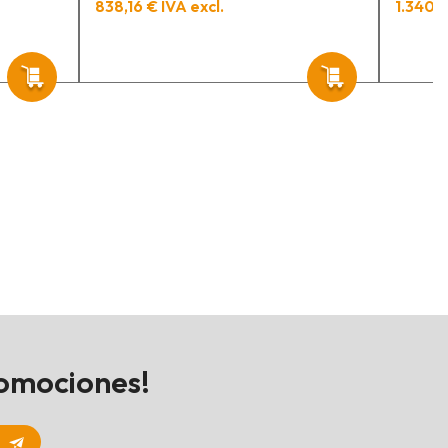
838,16 € IVA excl.
1.340,6
romociones!