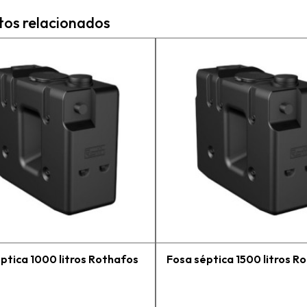
experiencia. No solo me
b
tos relacionados
encontré el producto que
necesitaba, sino que me
asesoraron y explicaron
con detalle para
asegurarme de que
estaba eligiendo la
máquina más adecuada
para mi trabajo. Salvador,
la persona con que estuve
contactactanto me
explicó todo￼ En
general, la recomiendo,
he vuelto a comprar,
tengo varios pedidos en
proceso y muy contento.
ptica 1000 litros Rothafos
Fosa séptica 1500 litros R