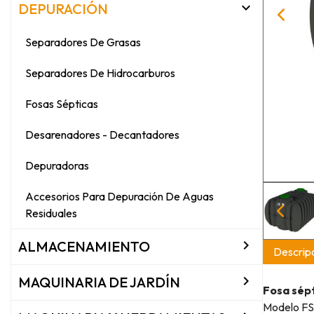

DEPURACIÓN
Separadores De Grasas
Separadores De Hidrocarburos
Fosas Sépticas
Desarenadores - Decantadores
Depuradoras
Accesorios Para Depuración De Aguas
Residuales

ALMACENAMIENTO
Descripc

MAQUINARIA DE JARDÍN
Fosa sépt
Modelo FS