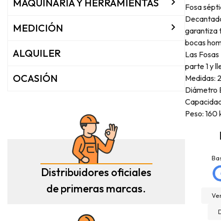

MAQUINARIA Y HERRAMIENTAS
Fosa sépt
Decantador

MEDICIÓN
garantiza 
bocas homb
ALQUILER
Las Fosas 
parte 1 y 
OCASIÓN
Medidas: 2
Diámetro E
Capacidad:
Peso: 160 
Josep Ramon
La Mannd
Sanahuja
Hace 9 meses
Ba
Hace 6 meses
Distribuidores oficiales
Very helpful , great
Compré depósito de
knowledge and insight
de primeras marcas.
agua, llegó incluso antes
and will definitely use
Ver
de lo esperado. Buen
them again if needed.
servicio, y servicio
Fantastic company!!!!
postventa de 10.