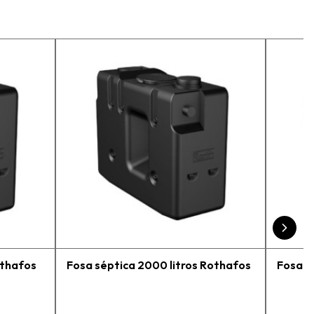
uen servicio.
Fel
othafos
Fosa séptica 2000 litros Rothafos
Fosa s