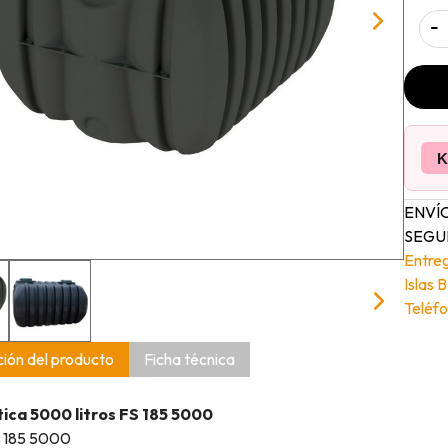
-
K
ENVÍO
SEGUI
Entre
Islas 
Teléfo
ión del producto
Ficha técnica
ica 5000 litros FS 185 5000
 185 5000