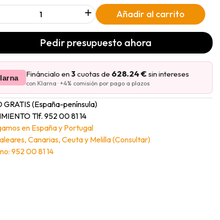
+
Añadir al carrito
Pedir presupuesto ahora
628.24 €
Fináncialo en
3
cuotas de
sin intereses
larna
con Klarna · +4% comisión por pago a plazos
 GRATIS (España-península)
MIENTO Tlf. 952 00 81 14
gamos en España y Portugal
Baleares, Canarias, Ceuta y Melilla (Consultar)
no: 952 00 81 14