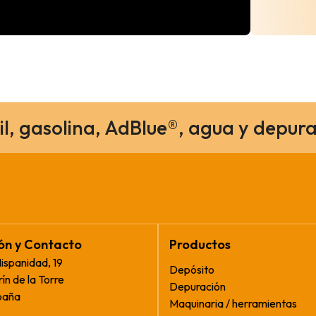
il, gasolina, AdBlue®, agua y depura
ión y Contacto
Productos
Hispanidad, 19
Depósito
ín de la Torre
Depuración
paña
Maquinaria / herramientas