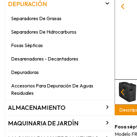

DEPURACIÓN
Separadores De Grasas
Separadores De Hidrocarburos
Fosas Sépticas
Desarenadores - Decantadores
Depuradoras
Accesorios Para Depuración De Aguas
Residuales

ALMACENAMIENTO
Descripc

MAQUINARIA DE JARDÍN
Fosa sépt
Modelo F