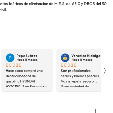
ntos teóricos de eliminación de M.E.S. del 65 % y DBO5 del 30
vil.
Pepe Suárez
Veronica Hidalgo
Hace 8 meses
Hace 8 meses
〉
ace poco compré una
Son profesionales ,
Ver
estoconadora de
serios y buenos precios ...
kn
asolina HYUNDAI
Voy a repetir seguro ...
and
YTC150-2 en Rexcosur y
Gran variedad de
the
ue una muy buena
depósitos ... Confianza y
Fan
xperiencia. No solo me
buen servicio.
ncontré el producto que
ecesitaba, sino que me
sesoraron y explicaron