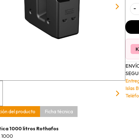
-
K
ENVÍO
SEGUI
Entre
Islas 
Teléfo
ión del producto
Ficha técnica
ica 1000 litros Rothafos
R 1000