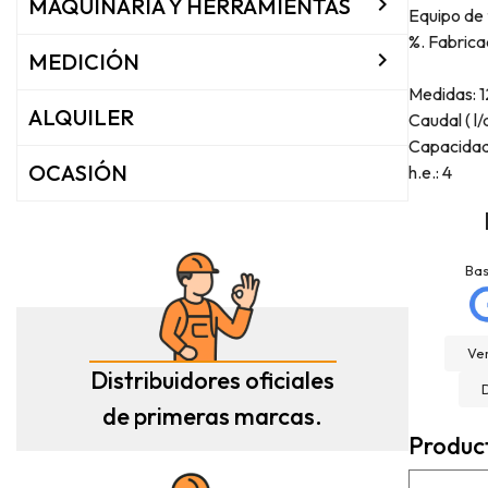

MAQUINARIA Y HERRAMIENTAS
Equipo de 
%. Fabrica

MEDICIÓN
Medidas: 1
ALQUILER
Caudal ( l/
Capacidad:
OCASIÓN
h.e.: 4
jose matias
La Mannd
mellado
Hace 9 meses
Ba
Hace 3 meses
Very helpful , great
Trato excelente con
knowledge and insight
Rexcosur y en particular
and will definitely use
Ver
con salvador, para la
them again if needed.
Distribuidores oficiales
compra de mi depósito de
Fantastic company!!!!
gasoil de Roth de 400
de primeras marcas.
litros ! Todo rápido, claro
Produc
y perfecto el transporte !
Es un placer cuando todo