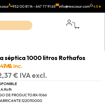
cosur
952 00 81 14
-
647 77 91 65
info@rexcosur.com
4.8★
a séptica 1000 litros Rothafos
,47 €
IVA inc.
,37 € IVA excl.
SPONIBLE
A:
Roth
GO DE PRODUCTO:
RX-1066
FABRICANTE:
1220110000