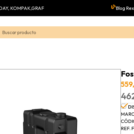
YUNDAY, KOMPAK,GRAF
Blog Rex
Fos
559
462
DI
MARC
CÓDI
REF. 