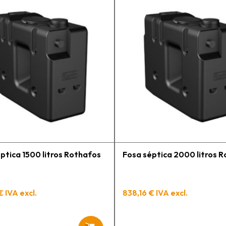
c
a
e
m
p
l
c
e
g
h
t
p
ptica 1500 litros Rothafos
Fosa séptica 2000 litros 
€ IVA excl.
838,16 € IVA excl.