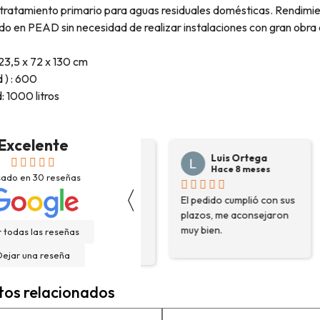
tratamiento primario para aguas residuales domésticas. Rendimie
do en PEAD sin necesidad de realizar instalaciones con gran obra ci
23,5 x 72 x 130 cm
d ) : 600
 1000 litros
Excelente
Josep Ramon
Luis Ortega
Sanahuja
Hace 8 meses
sado en
30
reseñas
Hace 6 meses
〈
El pedido cumplió con sus
H
Compré depósito de
plazos, me aconsejaron
d
agua, llegó incluso antes
muy bien.
g
 todas las reseñas
de lo esperado. Buen
H
servicio, y servicio
Dejar una reseña
f
postventa de 10.
e
Felicidades
tos relacionados
e
n
a