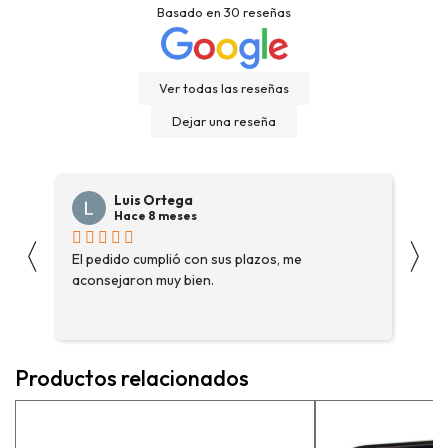
Basado en
30
reseñas
Ver todas las reseñas
Dejar una reseña
Luis Ortega
Hace 8 meses
〈
〉
s
El pedido cumplió con sus plazos, me
Ha
aconsejaron muy bien.
ga
fue
enc
me 
ase
Productos relacionados
más
pe
exp
vue