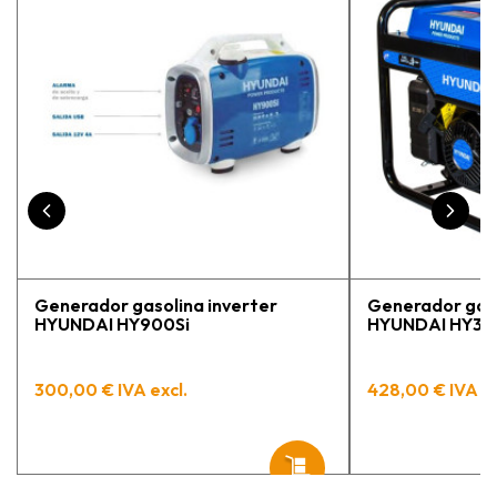
pr
Generador gasolina inverter
Generador gaso
HYUNDAI HY900Si
HYUNDAI HY30
300,00 € IVA excl.
428,00 € IVA ex