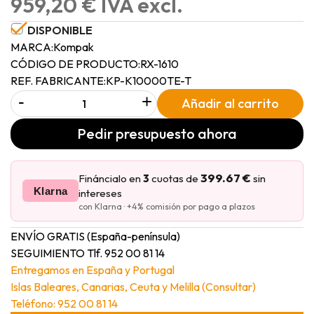
959,20 € IVA excl.
DISPONIBLE
MARCA:
Kompak
CÓDIGO DE PRODUCTO:
RX-1610
REF. FABRICANTE:
KP-K10000TE-T
-
+
Añadir al carrito
Pedir presupuesto ahora
399.67 €
Fináncialo en
3
cuotas de
sin
Klarna
intereses
con Klarna · +4% comisión por pago a plazos
ENVÍO GRATIS (España-península)
SEGUIMIENTO Tlf. 952 00 81 14
Entregamos en España y Portugal
Islas Baleares, Canarias, Ceuta y Melilla (Consultar)
Teléfono: 952 00 81 14