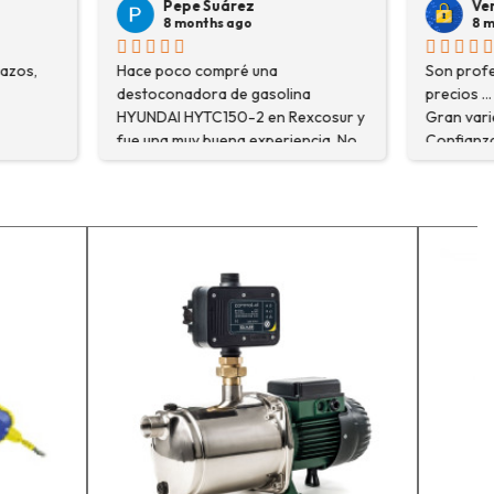
árez
Veronica Hidalgo
 ago
8 months ago
pré una
Son profesionales , serios y buenos
de gasolina
precios ... Voy a repetir seguro ...
50-2 en Rexcosur y
Gran variedad de depósitos ...
na experiencia. No
Confianza y buen servicio.
ré el producto que
o que me
xplicaron con
segurarme de que
o la máquina más
i trabajo. Salvador,
que estuve
 me explicó todo￼
recomiendo, he
r, tengo varios
ceso y muy