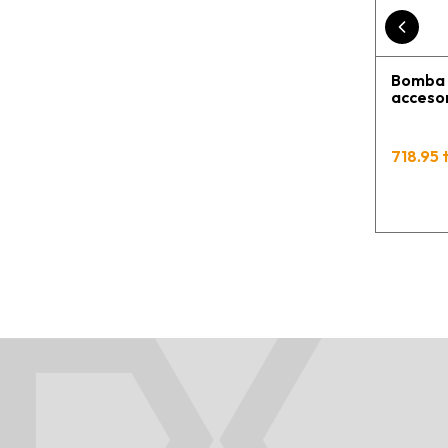
Bomba p
accesor
718.95 t