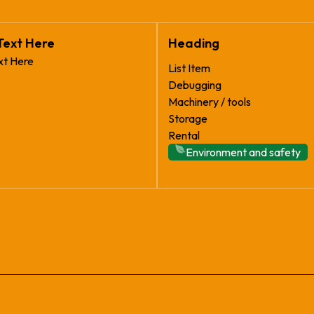
Text Here
Heading
xt Here
List Item
Debugging
Machinery / tools
Storage
Rental
Environment and safety