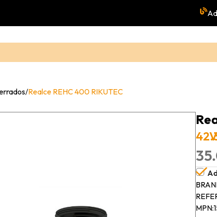
Ad
terrados
/
Realce REHC 400 RIKUTEC
Rea
42.
V
35.
Ad
BRAN
REFE
MPN: