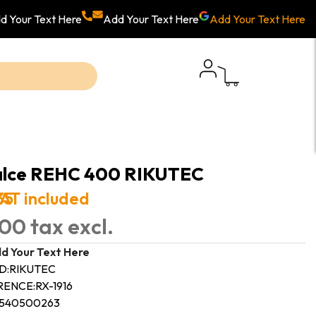
d Your Text Here
Add Your Text Here
Add Your Text Here
lce REHC 400 RIKUTEC
35
AT included
00 tax excl.
d Your Text Here
D:
RIKUTEC
RENCE:
RX-1916
1540500263