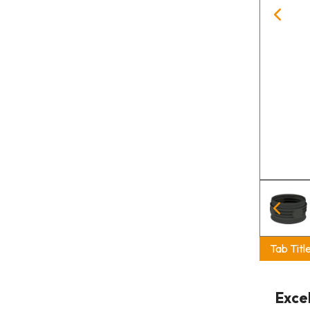
Tab Titl
Exce