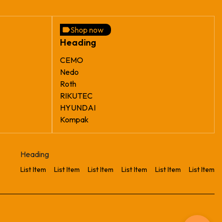
Shop now
Heading
CEMO
Nedo
Roth
RIKUTEC
HYUNDAI
Kompak
Heading
List Item
List Item
List Item
List Item
List Item
List Item