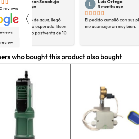
Luis Ortega
Pepe Su
8 months ago
8 months
30
reviews
〈
El pedido cumplió con sus plazos,
Hace poco com
en
me aconsejaron muy bien.
destoconadora 
reviews
0.
HYUNDAI HYTC1
fue una muy bue
 review
solo me encont
necesitaba, sin
rs who bought this product also bought
asesoraron y e
detalle para a
estaba eligiend
adecuada para m
la persona con 
contactactanto
En general, la 
vuelto a compra
pedidos en pro
contento.