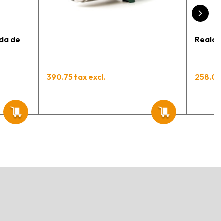
da de
Realce
390.75 tax excl.
258.00 