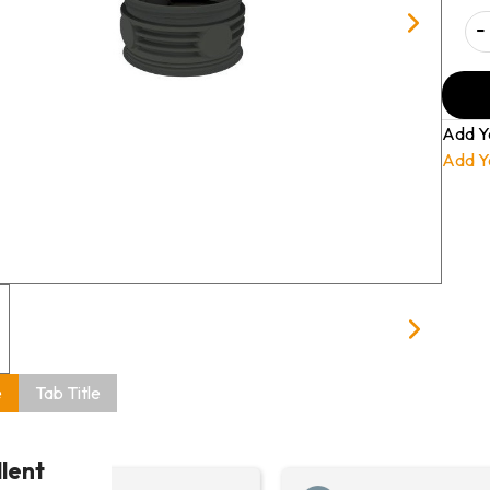
-
Add Y
Add Y
e
Tab Title
llent