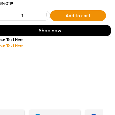
13140119
+
Add to cart
Shop now
our Text Here
our Text Here