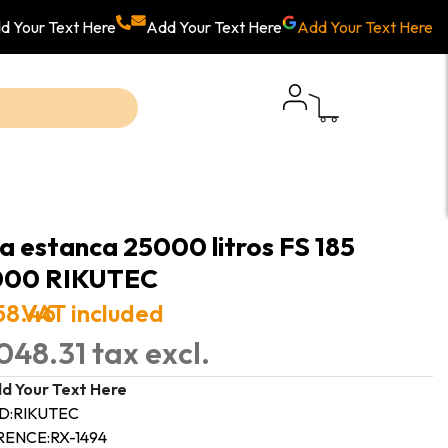
d Your Text Here
Add Your Text Here
Add Your Text Here
a estanca 25000 litros FS 185
000 RIKUTEC
158.46
VAT included
048.31 tax excl.
d Your Text Here
D:
RIKUTEC
RENCE:
RX-1494