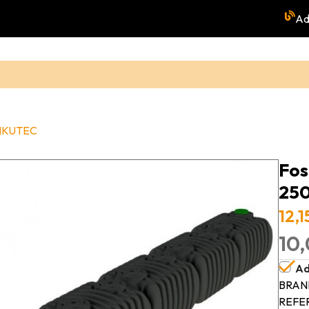
Ad
 RIKUTEC
Fos
25
12,
10,
Ad
BRAN
REFE