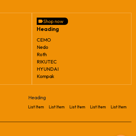
Shop now
Heading
CEMO
Nedo
Roth
RIKUTEC
HYUNDAI
Kompak
Heading
List Item
List Item
List Item
List Item
List Item