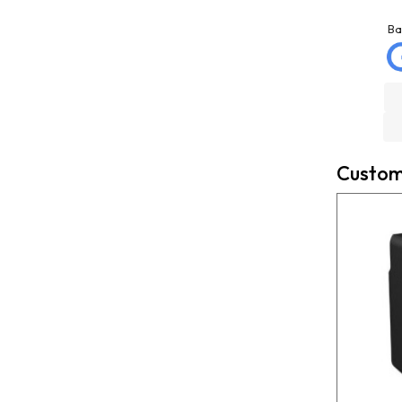
jose matias
La Mannd
mellado
9 months ago
Ba
3 months ago
Very helpful , great
Trato excelente con
knowledge and insight
Rexcosur y en particular
and will definitely use
con salvador, para la
them again if needed.
compra de mi depósito de
Fantastic company!!!!
gasoil de Roth de 400
litros ! Todo rápido, claro
Custome
y perfecto el transporte !
Es un placer cuando todo
funciona bien ?