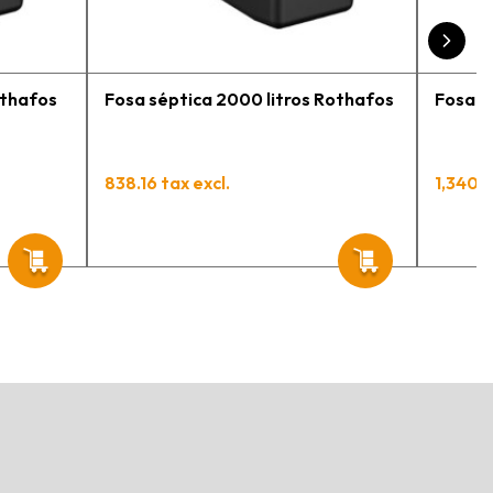
engo varios pedidos en
roceso y muy contento.
othafos
Fosa séptica 2000 litros Rothafos
Fosa s
838.16 tax excl.
1,340.6