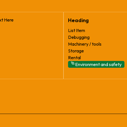
xt Here
Heading
List Item
Debugging
Machinery / tools
Storage
Rental
Environment and safety