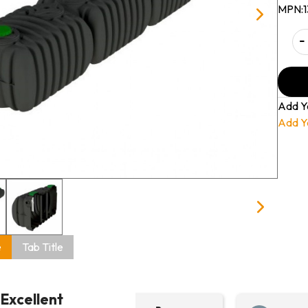
MPN:
-
Add Y
Add Y
e
Tab Title
Excellent