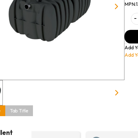
MPN:
-
Add Y
Add Y
e
Tab Title
llent