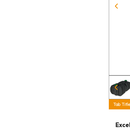
Tab Titl
Exce