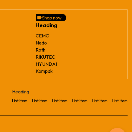
Shop now
Heading
CEMO
Nedo
Roth
RIKUTEC
HYUNDAI
Kompak
Heading
List Item
List Item
List Item
List Item
List Item
List Item