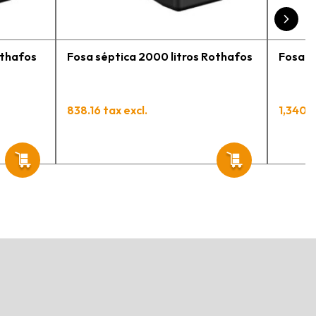
othafos
Fosa séptica 2000 litros Rothafos
Fosa s
838.16 tax excl.
1,340.6