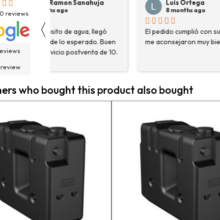
Luis Ortega
Pepe Su
8 months ago
8 months
30
reviews
〈
El pedido cumplió con sus plazos,
Hace poco com
en
me aconsejaron muy bien.
destoconadora 
reviews
0.
HYUNDAI HYTC1
fue una muy bue
 review
solo me encont
necesitaba, sin
rs who bought this product also bought
asesoraron y e
detalle para a
estaba eligiend
adecuada para m
la persona con 
contactactanto
En general, la 
vuelto a compra
pedidos en pro
contento.