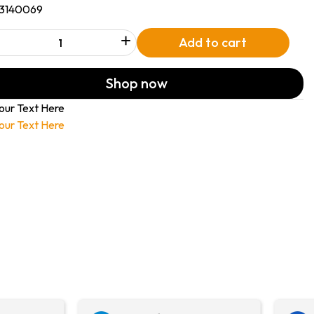
13140069
+
Add to cart
Shop now
our Text Here
our Text Here