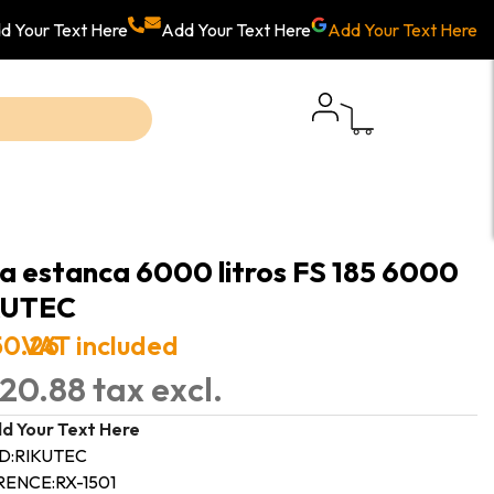
d Your Text Here
Add Your Text Here
Add Your Text Here
a estanca 6000 litros FS 185 6000
KUTEC
50.26
VAT included
20.88 tax excl.
d Your Text Here
D:
RIKUTEC
RENCE:
RX-1501