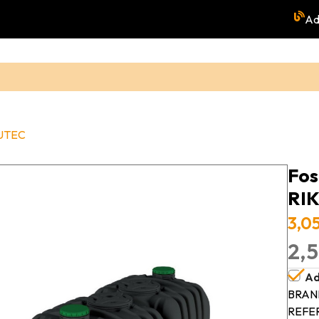
Ad
KUTEC
Fos
RI
3,0
2,5
Ad
BRAN
REFE