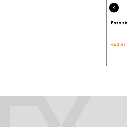
Fosa sé
462.37 