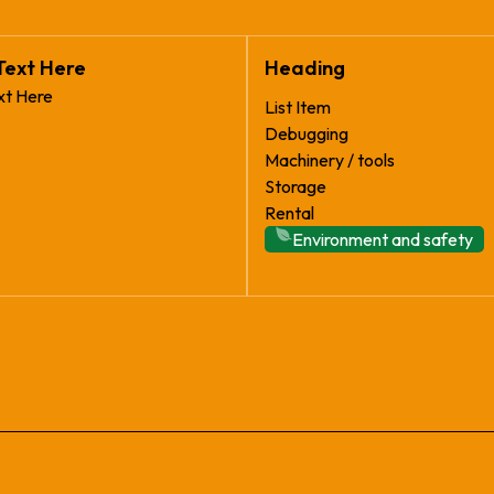
Text Here
Heading
xt Here
List Item
Debugging
Machinery / tools
Storage
Rental
Environment and safety