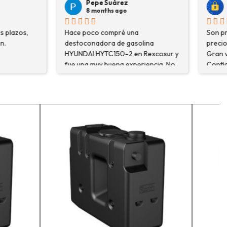
árez
Veronica Hidalgo
 ago
8 months ago
pré una
Son profesionales , serios y buenos
de gasolina
precios ... Voy a repetir seguro ...
50-2 en Rexcosur y
Gran variedad de depósitos ...
na experiencia. No
Confianza y buen servicio.
ré el producto que
o que me
xplicaron con
segurarme de que
o la máquina más
i trabajo. Salvador,
que estuve
 me explicó todo￼
recomiendo, he
r, tengo varios
ceso y muy