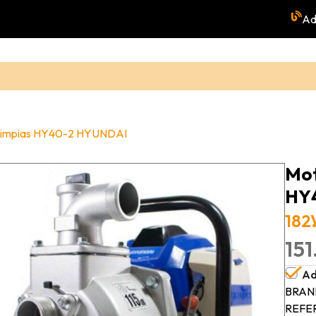
Ad
 limpias HY40-2 HYUNDAI
Mot
HY
182
151
Ad
BRAN
REFE