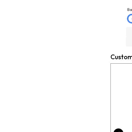
jose matias
La Mannd
mellado
9 months ago
Ba
3 months ago
Very helpful , great
Trato excelente con
knowledge and insight
Rexcosur y en particular
and will definitely use
con salvador, para la
them again if needed.
compra de mi depósito de
Fantastic company!!!!
gasoil de Roth de 400
litros ! Todo rápido, claro
Custome
y perfecto el transporte !
Es un placer cuando todo
funciona bien ?