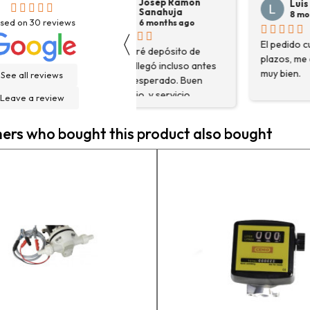
Josep Ramon
Luis Ortega
Sanahuja
8 months ago
sed on
30
reviews
6 months ago
〈
El pedido cumplió con sus
H
Compré depósito de
plazos, me aconsejaron
d
agua, llegó incluso antes
muy bien.
g
See all reviews
de lo esperado. Buen
H
servicio, y servicio
Leave a review
f
postventa de 10.
e
Felicidades
rs who bought this product also bought
e
n
a
c
a
e
m
p
l
c
e
g
h