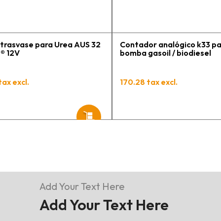
t
p
trasvase para Urea AUS 32
Contador analógico k33 p
® 12V
bomba gasoil / biodiesel
tax excl.
170.28 tax excl.
Add Your Text Here
Add Your Text Here