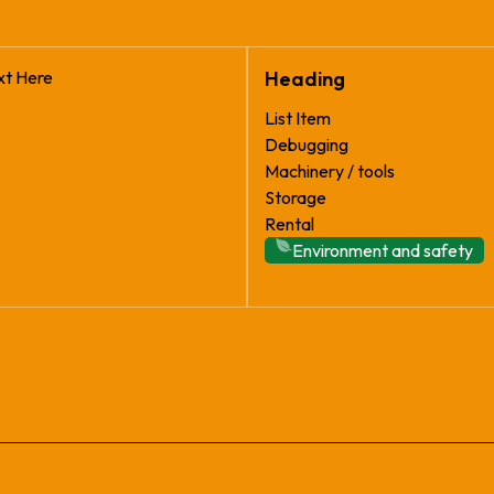
xt Here
Heading
List Item
Debugging
Machinery / tools
Storage
Rental
Environment and safety