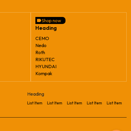
Shop now
Heading
CEMO
Nedo
Roth
RIKUTEC
HYUNDAI
Kompak
Heading
List Item
List Item
List Item
List Item
List Item