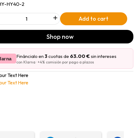
HY-HY40-2
+
Add to cart
Shop now
63.00 €
Fináncialo en
3
cuotas de
sin intereses
larna
con Klarna · +4% comisión por pago a plazos
our Text Here
our Text Here