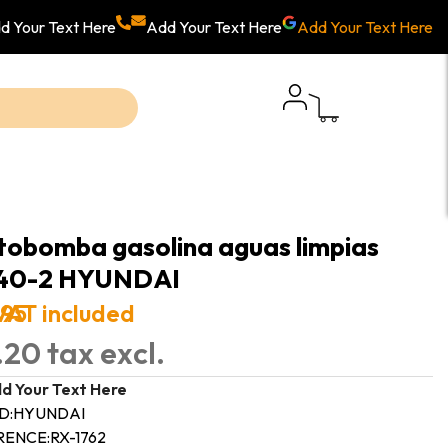
d Your Text Here
Add Your Text Here
Add Your Text Here
obomba gasolina aguas limpias
40-2 HYUNDAI
.95
VAT included
.20 tax excl.
d Your Text Here
D:
HYUNDAI
RENCE:
RX-1762