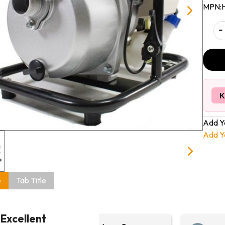
MPN:
-
K
Add Y
Add Y
e
Tab Title
Excellent