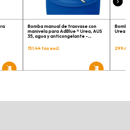
engo varios pedidos en
roceso y muy contento.
ara
Bomba manual de trasvase con
Bomba 
manivela para AdBlue ® Urea, AUS
Urea A
35, agua y anticongelante -
Manguera 3 m y conexión 2" BSP
PIUSI
151.44 tax excl.
299.63 