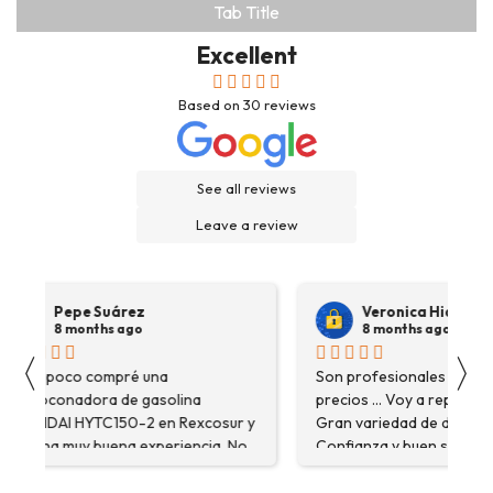
Tab Title
Excellent
Based on
30
reviews
See all reviews
Leave a review
Pepe Suárez
Veronica Hidalgo
8 months ago
8 months ago
〈
〉
Hace poco compré una
Son profesionales , serio
destoconadora de gasolina
precios ... Voy a repetir se
HYUNDAI HYTC150-2 en Rexcosur y
Gran variedad de depósitos
fue una muy buena experiencia. No
Confianza y buen servicio
solo me encontré el producto que
necesitaba, sino que me