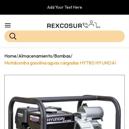
Add Your Text Here
Home
/
Almacenamiento
/
Bombas
/
Motobomba gasolina aguas cargadas HYT80 HYUNDAI