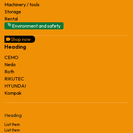
Machinery / tools
Storage
Rental
Environment and safety
Shop now
Heading
CEMO
Nedo
Roth
RIKUTEC
HYUNDAI
Kompak
Heading
List Item
List Item