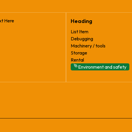
xt Here
Heading
List Item
Debugging
Machinery / tools
Storage
Rental
Environment and safety