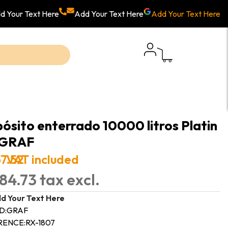
d Your Text Here
Add Your Text Here
Add Your Text Here
ósito enterrado 10000 litros Platin
 GRAF
57.52
VAT included
84.73 tax excl.
d Your Text Here
D:
GRAF
RENCE:
RX-1807