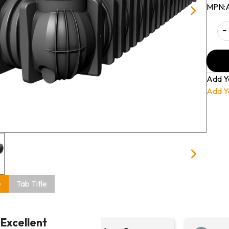
MPN:
-
Add Y
Add Y
e
Tab Title
Excellent