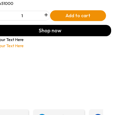
A51000
+
Add to cart
Shop now
our Text Here
our Text Here