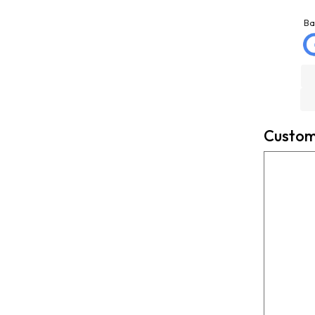
jose matias
La Mannd
mellado
9 months ago
Ba
3 months ago
Very helpful , great
Trato excelente con
knowledge and insight
Rexcosur y en particular
and will definitely use
con salvador, para la
them again if needed.
compra de mi depósito de
Fantastic company!!!!
gasoil de Roth de 400
litros ! Todo rápido, claro
Custome
y perfecto el transporte !
Es un placer cuando todo
funciona bien ?