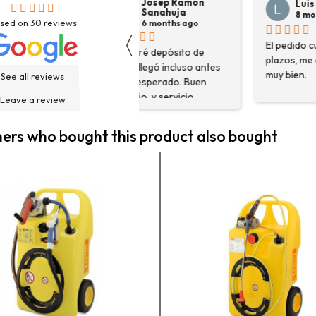
Josep Ramon
Luis Ortega
Sanahuja
8 months ago
sed on
30
reviews
6 months ago
〈
El pedido cumplió con sus
H
Compré depósito de
plazos, me aconsejaron
d
agua, llegó incluso antes
muy bien.
g
See all reviews
de lo esperado. Buen
H
servicio, y servicio
Leave a review
f
postventa de 10.
e
Felicidades
rs who bought this product also bought
e
n
a
c
a
e
m
p
l
c
e
g
h