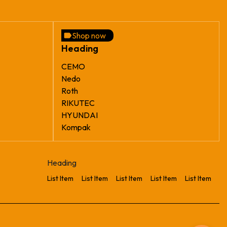
Shop now
Heading
CEMO
Nedo
Roth
RIKUTEC
HYUNDAI
Kompak
Heading
List Item
List Item
List Item
List Item
List Item