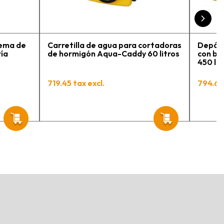
engo varios pedidos en
roceso y muy contento.
tema de
Carretilla de agua para cortadoras
Depósi
ría
de hormigón Aqua-Caddy 60 litros
con bo
450 li
719.45 tax excl.
794.62 