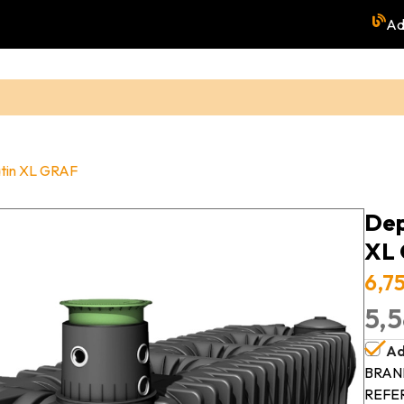
Ad
atin XL GRAF
Dep
XL
6,7
5,5
Ad
BRAN
REFE