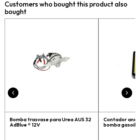
Customers who bought this product also
más
bought
pe
exp
vue
pr
Bomba trasvase para Urea AUS 32
Contador analó
AdBlue ® 12V
bomba gasoil / 