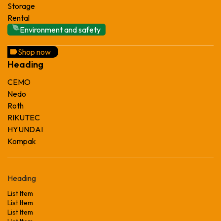
Storage
Rental
Environment and safety
Shop now
Heading
CEMO
Nedo
Roth
RIKUTEC
HYUNDAI
Kompak
Heading
List Item
List Item
List Item