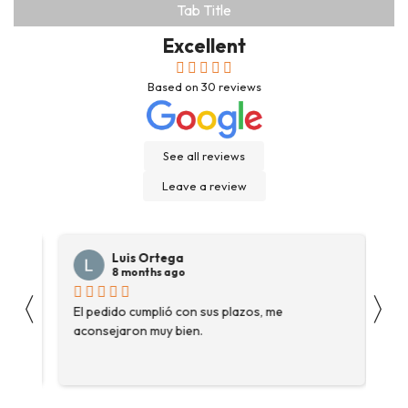
Tab Title
Excellent
Based on
30
reviews
See all reviews
Leave a review
Luis Ortega
8 months ago
〈
〉
s
El pedido cumplió con sus plazos, me
Ha
aconsejaron muy bien.
ga
fue
enc
me 
ase