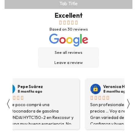
Tab Title
Excellent
Based on
30
reviews
See all reviews
Leave a review
Pepe Suárez
Veronica Hidalgo
8 months ago
8 months ago
〈
〉
Hace poco compré una
Son profesionales , serio
destoconadora de gasolina
precios ... Voy a repetir se
HYUNDAI HYTC150-2 en Rexcosur y
Gran variedad de depósitos
fue una muy buena experiencia. No
Confianza y buen servicio
solo me encontré el producto que
necesitaba, sino que me