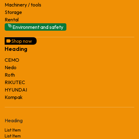
Machinery / tools
Storage
Rental
Environment and safety
Shop now
Heading
CEMO
Nedo
Roth
RIKUTEC
HYUNDAI
Kompak
Heading
List Item
List Item