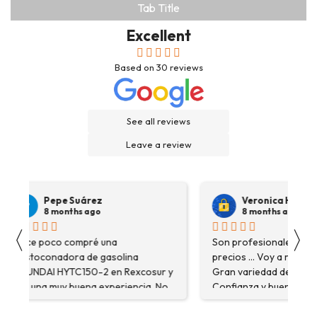
Tab Title
Excellent
Based on
30
reviews
See all reviews
Leave a review
Pepe Suárez
Veronica Hidalgo
8 months ago
8 months ago
〈
〉
Hace poco compré una
Son profesionales , serio
destoconadora de gasolina
precios ... Voy a repetir se
HYUNDAI HYTC150-2 en Rexcosur y
Gran variedad de depósitos
fue una muy buena experiencia. No
Confianza y buen servicio
solo me encontré el producto que
necesitaba, sino que me