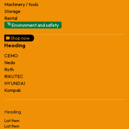
Machinery / tools
Storage
Rental
Environment and safety
Shop now
Heading
CEMO
Nedo
Roth
RIKUTEC
HYUNDAI
Kompak
Heading
List Item
List Item