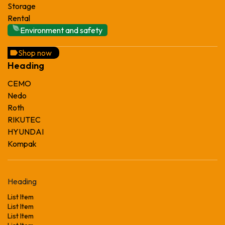
Storage
Rental
Environment and safety
Shop now
Heading
CEMO
Nedo
Roth
RIKUTEC
HYUNDAI
Kompak
Heading
List Item
List Item
List Item