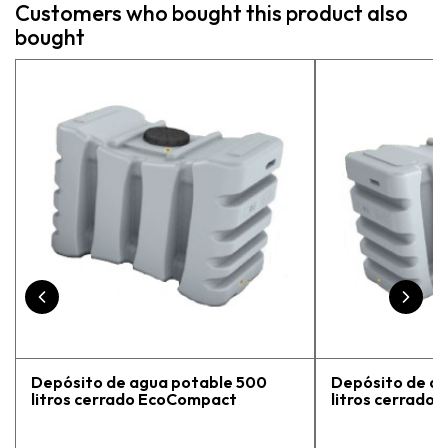
Customers who bought this product also
más
bought
pe
exp
vue
pr
Depósito de agua potable 500
Depósito de a
litros cerrado EcoCompact
litros cerrado