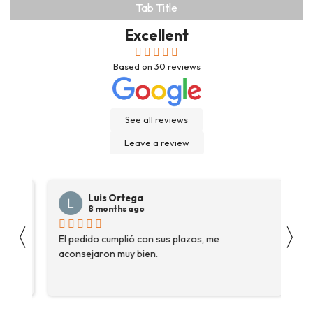
Tab Title
Excellent
Based on
30
reviews
See all reviews
Leave a review
Luis Ortega
8 months ago
〈
〉
s
El pedido cumplió con sus plazos, me
Ha
aconsejaron muy bien.
ga
fue
enc
me 
ase