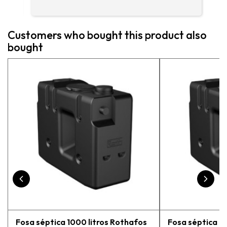
enc
me 
ase
Customers who bought this product also
más
bought
pe
exp
vue
pr
Fosa séptica 1000 litros Rothafos
Fosa séptica 15