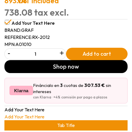
893.08
VAT included
738.08 tax excl.
Add Your Text Here
BRAND:
GRAF
REFERENCE:
RX-2012
MPN:
A01010
-
+
Add to cart
Shop now
307.53 €
Fináncialo en
3
cuotas de
sin
Klarna
intereses
con Klarna · +4% comisión por pago a plazos
Add Your Text Here
Add Your Text Here
Tab Title