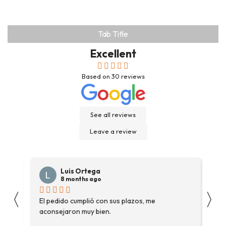
Tab Title
Excellent
Based on
30
reviews
See all reviews
Leave a review
Luis Ortega
8 months ago
〈
〉
s
El pedido cumplió con sus plazos, me
Ha
aconsejaron muy bien.
ga
fue