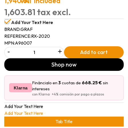
1,940.61
VAT included
1,603.81 tax excl.
Add Your Text Here
BRAND:
GRAF
REFERENCE:
RX-2020
MPN:
A96007
-
+
Add to cart
Shop now
668.25 €
Fináncialo en
3
cuotas de
sin
Klarna
intereses
con Klarna · +4% comisión por pago a plazos
Add Your Text Here
Add Your Text Here
Tab Title