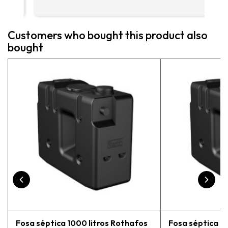
enc
me 
ase
Customers who bought this product also
más
bought
pe
exp
vue
pr
Fosa séptica 1000 litros Rothafos
Fosa séptica 15