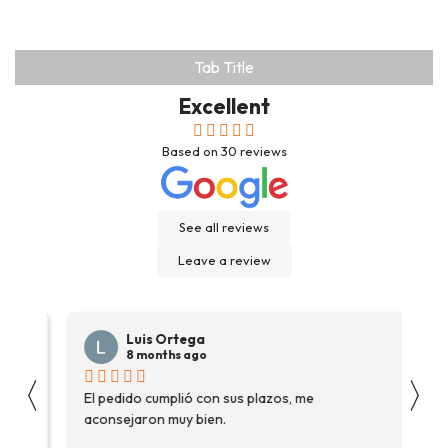
Tab Title
Excellent
Based on
30
reviews
See all reviews
Leave a review
Luis Ortega
8 months ago
〈
〉
s
El pedido cumplió con sus plazos, me
Ha
aconsejaron muy bien.
ga
fue