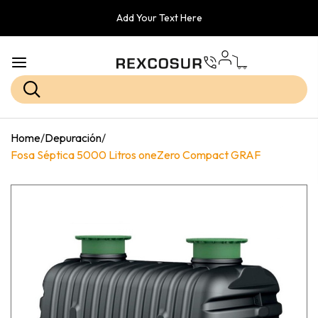
Add Your Text Here
Home
/
Depuración
/
Fosa Séptica 5000 Litros oneZero Compact GRAF