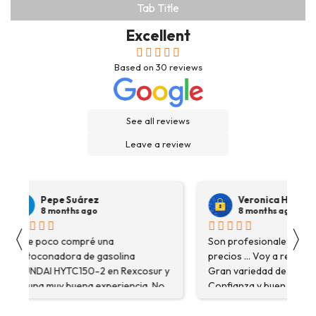
Tab Title
Excellent
Based on
30
reviews
See all reviews
Leave a review
Pepe Suárez
Veronica Hidalgo
8 months ago
8 months ago
〈
〉
Hace poco compré una
Son profesionales , serio
destoconadora de gasolina
precios ... Voy a repetir se
HYUNDAI HYTC150-2 en Rexcosur y
Gran variedad de depósitos
fue una muy buena experiencia. No
Confianza y buen servicio
solo me encontré el producto que
necesitaba, sino que me