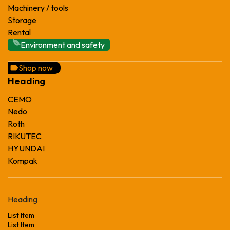
Machinery / tools
Storage
Rental
Environment and safety
Shop now
Heading
CEMO
Nedo
Roth
RIKUTEC
HYUNDAI
Kompak
Heading
List Item
List Item