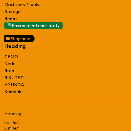
Machinery / tools
Storage
Rental
Environment and safety
Shop now
Heading
CEMO
Nedo
Roth
RIKUTEC
HYUNDAI
Kompak
Heading
List Item
List Item