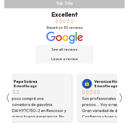
Tab Title
Excellent
Based on
30
reviews
See all reviews
Leave a review
Pepe Suárez
Veronica Hidalgo
8 months ago
8 months ago
〈
〉
Hace poco compré una
Son profesionales , serio
destoconadora de gasolina
precios ... Voy a repetir se
HYUNDAI HYTC150-2 en Rexcosur y
Gran variedad de depósitos
fue una muy buena experiencia. No
Confianza y buen servicio
solo me encontré el producto que
necesitaba, sino que me