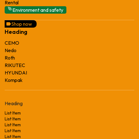
Rental
Environment and safety
Shop now
Heading
CEMO
Nedo
Roth
RIKUTEC
HYUNDAI
Kompak
Heading
List Item
List Item
List Item
List Item
List Item