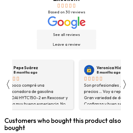
Based on
30
reviews
See all reviews
Leave a review
Pepe Suárez
Veronica Hidalgo
8 months ago
8 months ago
〈
〉
Hace poco compré una
Son profesionales , serio
destoconadora de gasolina
precios ... Voy a repetir se
HYUNDAI HYTC150-2 en Rexcosur y
Gran variedad de depósitos
fue una muy buena experiencia. No
Confianza y buen servicio
solo me encontré el producto que
necesitaba, sino que me
Customers who bought this product also
asesoraron y explicaron con
bought
detalle para asegurarme de que