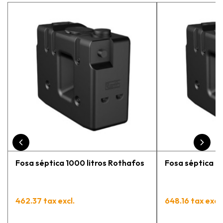
estaba eligiendo la máquina más
adecuada para mi trabajo. Salvador,
la persona con que estuve
contactactanto me explicó todo￼
En general, la recomiendo, he
vuelto a comprar, tengo varios
pedidos en proceso y muy
contento.
Fosa séptica 1000 litros Rothafos
Fosa séptica 15
462.37 tax excl.
648.16 tax excl.