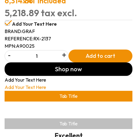
6,314.86
VAT included
5,218.89 tax excl.
Add Your Text Here
BRAND:
GRAF
REFERENCE:
RX-2137
MPN:
A90025
-
+
Add to cart
Shop now
Add Your Text Here
Add Your Text Here
Tab Title
Tab Title
Excellent