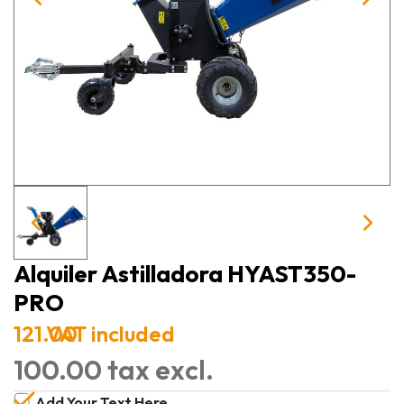
Alquiler Astilladora HYAST350-
PRO
121.00
VAT included
100.00 tax excl.
Add Your Text Here