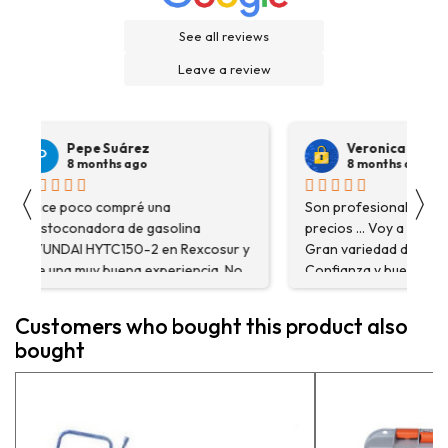
See all reviews
Leave a review
Pepe Suárez
Veronica Hidalgo
8 months ago
8 months ago
〈
〉
Hace poco compré una
Son profesionales , serio
destoconadora de gasolina
precios ... Voy a repetir se
HYUNDAI HYTC150-2 en Rexcosur y
Gran variedad de depósitos
fue una muy buena experiencia. No
Confianza y buen servicio
solo me encontré el producto que
necesitaba, sino que me
Customers who bought this product also
asesoraron y explicaron con
bought
detalle para asegurarme de que
estaba eligiendo la máquina más
adecuada para mi trabajo. Salvador,
la persona con que estuve
contactactanto me explicó todo￼