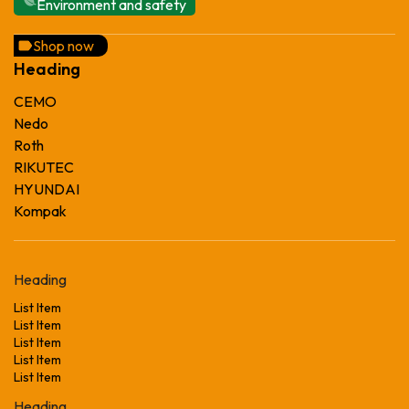
Environment and safety
Shop now
Heading
CEMO
Nedo
Roth
RIKUTEC
HYUNDAI
Kompak
Heading
List Item
List Item
List Item
List Item
List Item
Heading