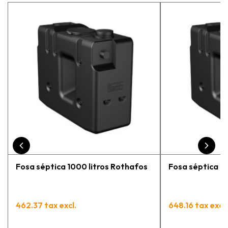
explicó todo￼ En general, la recomiendo, he
vuelto a comprar, tengo varios pedidos en
proceso y muy contento.
Fosa séptica 1000 litros Rothafos
Fosa séptica 15
462.37 tax excl.
648.16 tax excl.