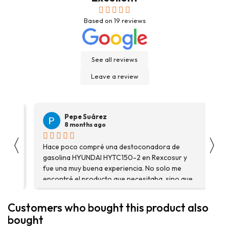
Based on
19
reviews
See all reviews
Leave a review
Pepe Suárez
8 months ago
〈
〉
Hace poco compré una destoconadora de
Son
gasolina HYUNDAI HYTC150-2 en Rexcosur y
Voy
fue una muy buena experiencia. No solo me
dep
encontré el producto que necesitaba, sino que
me asesoraron y explicaron con detalle para
asegurarme de que estaba eligiendo la máquina
Customers who bought this product also
más adecuada para mi trabajo. Salvador, la
bought
persona con que estuve contactactanto me