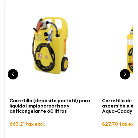
estaba eligiendo la máquina más
adecuada para mi trabajo. Salvador,
la persona con que estuve
contactactanto me explicó todo￼
En general, la recomiendo, he
vuelto a comprar, tengo varios
pedidos en proceso y muy
contento.
Carretilla (depósito portátil) para
Carretilla de a
líquido limpiaparabrisas y
aspersión eléct
anticongelante 60 litros
Aqua-Caddy 60 
663.21 tax excl.
827.70 tax excl