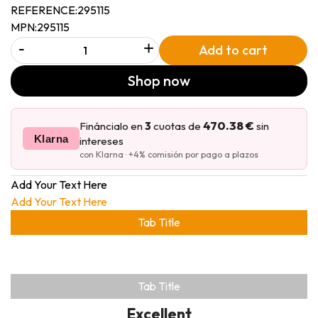
REFERENCE:
295115
MPN:
295115
-
+
Add to cart
Shop now
470.38 €
Fináncialo en
3
cuotas de
sin
Klarna
intereses
con Klarna · +4% comisión por pago a plazos
Add Your Text Here
Add Your Text Here
Tab Title
Tab Title
Excellent