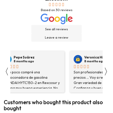
Based on
30
reviews
See all reviews
Leave a review
Pepe Suárez
Veronica Hidalgo
8 months ago
8 months ago
〈
〉
Hace poco compré una
Son profesionales , serio
destoconadora de gasolina
precios ... Voy a repetir se
HYUNDAI HYTC150-2 en Rexcosur y
Gran variedad de depósitos
fue una muy buena experiencia. No
Confianza y buen servicio
solo me encontré el producto que
necesitaba, sino que me
Customers who bought this product also
asesoraron y explicaron con
bought
detalle para asegurarme de que