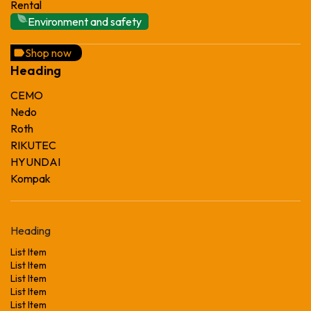
Rental
Environment and safety
Shop now
Heading
CEMO
Nedo
Roth
RIKUTEC
HYUNDAI
Kompak
Heading
List Item
List Item
List Item
List Item
List Item