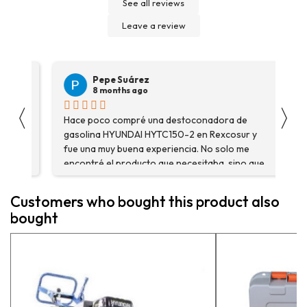
See all reviews
Leave a review
Pepe Suárez
8 months ago
〈
〉
Hace poco compré una destoconadora de
Son
gasolina HYUNDAI HYTC150-2 en Rexcosur y
Voy
fue una muy buena experiencia. No solo me
dep
encontré el producto que necesitaba, sino que
me asesoraron y explicaron con detalle para
asegurarme de que estaba eligiendo la máquina
Customers who bought this product also
más adecuada para mi trabajo. Salvador, la
bought
persona con que estuve contactactanto me
explicó todo￼ En general, la recomiendo, he
vuelto a comprar, tengo varios pedidos en
proceso y muy contento.