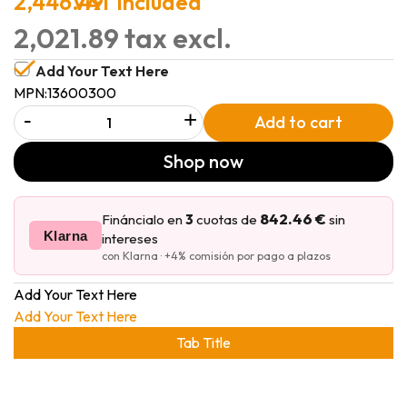
2,446.49
VAT included
2,021.89 tax excl.
Add Your Text Here
MPN:
13600300
-
+
Add to cart
Shop now
842.46 €
Fináncialo en
3
cuotas de
sin
Klarna
intereses
con Klarna · +4% comisión por pago a plazos
Add Your Text Here
Add Your Text Here
Tab Title