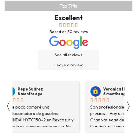
Tab Title
Excellent
Based on
30
reviews
See all reviews
Leave a review
Pepe Suárez
Veronica Hidalgo
8 months ago
8 months ago
〈
〉
Hace poco compré una
Son profesionales , serio
destoconadora de gasolina
precios ... Voy a repetir se
HYUNDAI HYTC150-2 en Rexcosur y
Gran variedad de depósitos
fue una muy buena experiencia. No
Confianza y buen servicio
solo me encontré el producto que