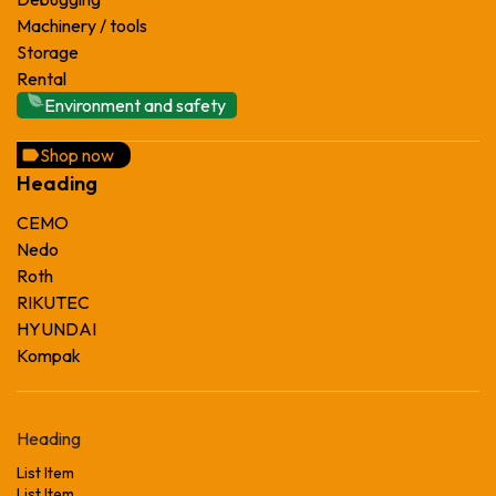
Machinery / tools
Storage
Rental
Environment and safety
Shop now
Heading
CEMO
Nedo
Roth
RIKUTEC
HYUNDAI
Kompak
Heading
List Item
List Item