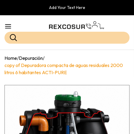
Add Your Text Here
Home
/
Depuración
/
copy of Depuradora compacta de aguas residuales 2000
litros 6 habitantes ACTI-PURE