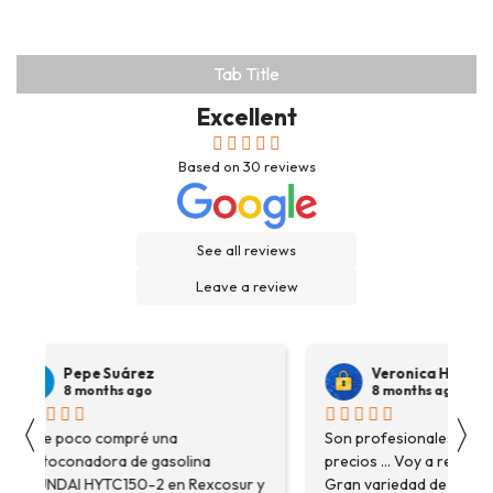
Tab Title
Excellent
Based on
30
reviews
See all reviews
Leave a review
Pepe Suárez
Veronica Hidalgo
8 months ago
8 months ago
〈
〉
Hace poco compré una
Son profesionales , serio
destoconadora de gasolina
precios ... Voy a repetir se
HYUNDAI HYTC150-2 en Rexcosur y
Gran variedad de depósitos