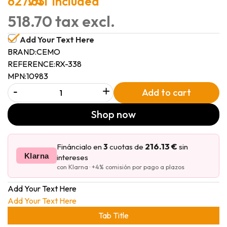
627.63
VAT included
518.70 tax excl.
Add Your Text Here
BRAND:
CEMO
REFERENCE:
RX-338
MPN:
10983
-
+
Add to cart
Shop now
216.13 €
Fináncialo en
3
cuotas de
sin
Klarna
intereses
con Klarna · +4% comisión por pago a plazos
Add Your Text Here
Add Your Text Here
Tab Title