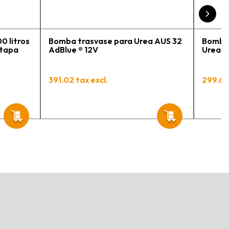
0 litros
Bomba trasvase para Urea AUS 32
Bomba 
 tapa
AdBlue ® 12V
Urea A
391.02 tax excl.
299.63 