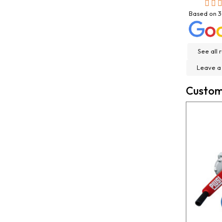
jose matias mellado
Josep Ramon S
3 months ago
6 months ago
Based on
Trato excelente con Rexcosur y en
Compré depósito de ag
particular con salvador, para la
incluso antes de lo es
See all 
compra de mi depósito de gasoil de
servicio, y servicio po
Roth de 400 litros ! Todo rápido,
Felicidades
Leave a
claro y perfecto el transporte ! Es
un placer cuando todo funciona
Custome
bien ?