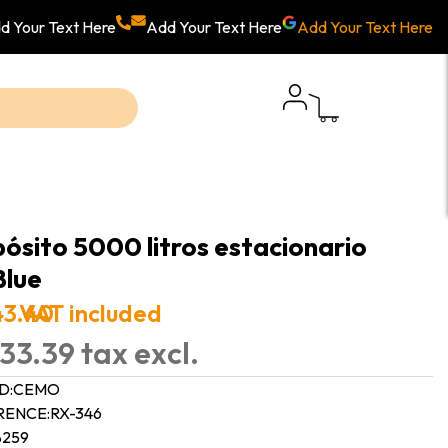
d Your Text Here
Add Your Text Here
Add Your Text Here
ósito 5000 litros estacionario
lue
43.40
VAT included
33.39 tax excl.
D:
CEMO
RENCE:
RX-346
8259