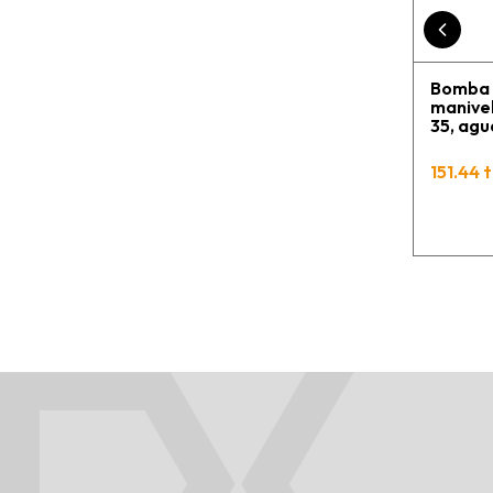
Bomba 
manivel
35, agu
Manguer
PIUSI
151.44 t