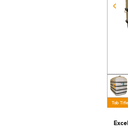
Tab Titl
Exce