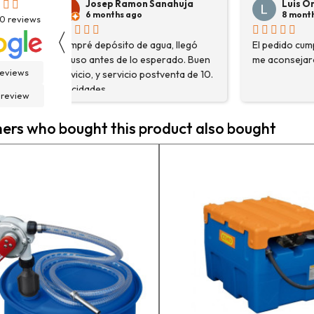
anahuja
Luis Ortega
8 months ago
30
reviews
〈
ua, llegó
El pedido cumplió con sus plazos,
Hace
perado. Buen
me aconsejaron muy bien.
dest
reviews
stventa de 10.
HYUN
fue 
 review
solo
nece
rs who bought this product also bought
ases
deta
esta
adec
la p
cont
En g
vuel
pedi
cont