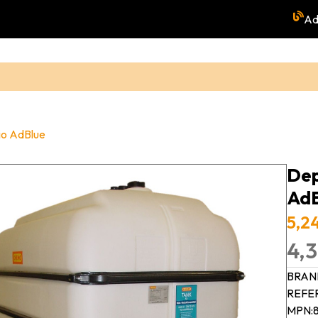
Ad
io AdBlue
Dep
AdB
5,2
4,3
BRAN
REFE
MPN: