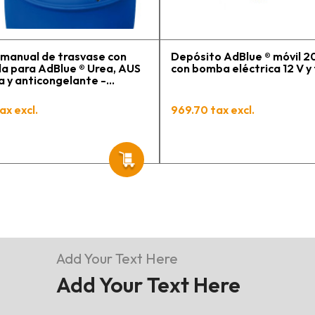
manual de trasvase con
Depósito AdBlue ® móvil 20
a para AdBlue ® Urea, AUS
con bomba eléctrica 12 V y
a y anticongelante -
a 3 m y conexión 2" BSP
ax excl.
969.70 tax excl.
Add Your Text Here
Add Your Text Here