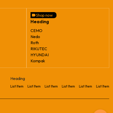
Shop now
Heading
CEMO
Nedo
Roth
RIKUTEC
HYUNDAI
Kompak
Heading
List Item
List Item
List Item
List Item
List Item
List Item