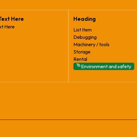
Text Here
Heading
xt Here
List Item
Debugging
Machinery / tools
Storage
Rental
Environment and safety