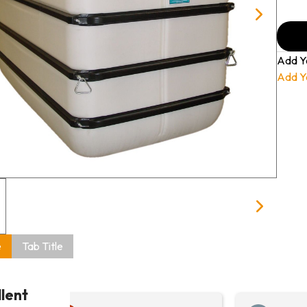
Add Y
Add Y
e
Tab Title
llent