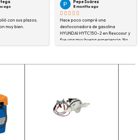
Pepe Suárez
Veronica Hidalgo
8 months ago
8 months ago
 poco compré una
Son profesionales , serios y b
oconadora de gasolina
precios ... Voy a repetir seguro .
DAI HYTC150-2 en Rexcosur y
Gran variedad de depósitos ...
una muy buena experiencia. No
Confianza y buen servicio.
 me encontré el producto que
sitaba, sino que me
oraron y explicaron con
lle para asegurarme de que
ba eligiendo la máquina más
uada para mi trabajo. Salvador,
ersona con que estuve
actactanto me explicó todo￼
eneral, la recomiendo, he
to a comprar, tengo varios
dos en proceso y muy
ento.