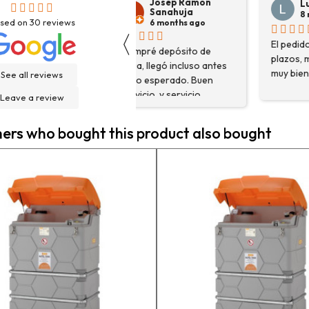
Josep Ramon
Luis Ortega
Sanahuja
8 months ago
sed on
30
reviews
6 months ago
〈
El pedido cumplió con sus
H
Compré depósito de
plazos, me aconsejaron
d
agua, llegó incluso antes
muy bien.
g
See all reviews
de lo esperado. Buen
H
servicio, y servicio
Leave a review
f
postventa de 10.
e
Felicidades
rs who bought this product also bought
e
n
a
c
a
e
m
p
l
c
e
g
h