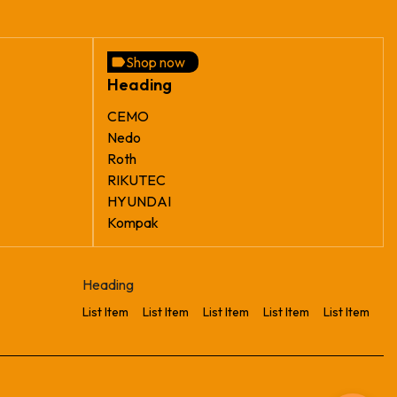
Shop now
Heading
CEMO
Nedo
Roth
RIKUTEC
HYUNDAI
Kompak
Heading
List Item
List Item
List Item
List Item
List Item