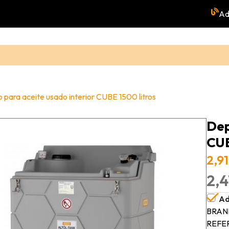
Ad
 para aceite usado interior CUBE 1500 litros
Dep
CUB
2,9
2,4
Ad
BRAN
REFE