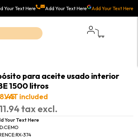
d Your Text Here
Add Your Text Here
Add Your Text Here
ósito para aceite usado interior
E 1500 litros
18.45
VAT included
11.94 tax excl.
d Your Text Here
D:
CEMO
RENCE:
RX-374