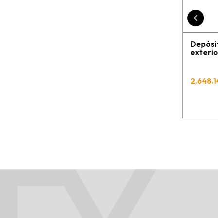
Depósi
exterio
2,648.1