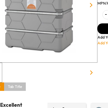
MPN:
-
Add Y
Add Y
e
Tab Title
Excellent