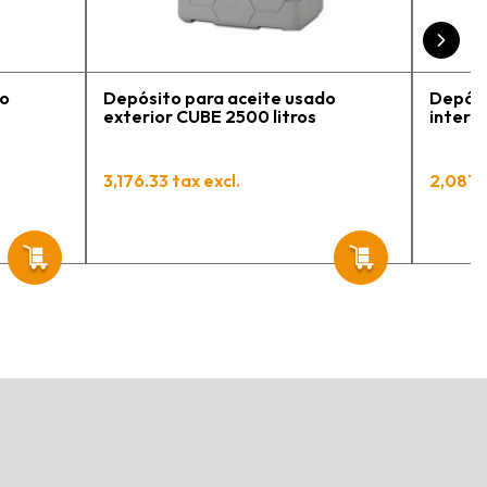
engo varios pedidos en
roceso y muy contento.
do
Depósito para aceite usado
Depósi
exterior CUBE 2500 litros
interio
3,176.33 tax excl.
2,081.7