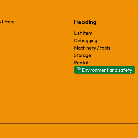
xt Here
Heading
List Item
Debugging
Machinery / tools
Storage
Rental
Environment and safety