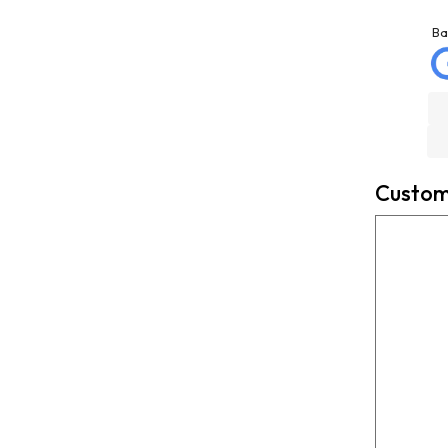
jose matias
La Mannd
mellado
9 months ago
Ba
3 months ago
Very helpful , great
Trato excelente con
knowledge and insight
Rexcosur y en particular
and will definitely use
con salvador, para la
them again if needed.
compra de mi depósito de
Fantastic company!!!!
gasoil de Roth de 400
litros ! Todo rápido, claro
Custome
y perfecto el transporte !
Es un placer cuando todo
funciona bien ?