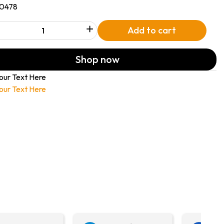
10478
+
Add to cart
Shop now
our Text Here
our Text Here