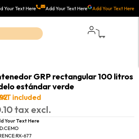
d Your Text Here
Add Your Text Here
Add Your Text Here
tenedor GRP rectangular 100 litros
elo estándar verde
.92
VAT included
.10 tax excl.
d Your Text Here
D:
CEMO
RENCE:
RX-677