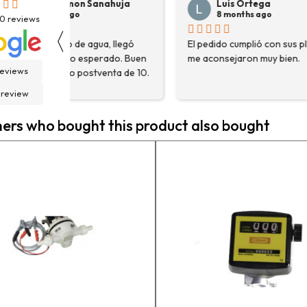
Luis Ortega
Pepe Su
8 months ago
8 months
30
reviews
〈
El pedido cumplió con sus plazos,
Hace poco com
en
me aconsejaron muy bien.
destoconadora 
reviews
0.
HYUNDAI HYTC1
fue una muy bue
 review
solo me encont
necesitaba, sin
rs who bought this product also bought
asesoraron y e
detalle para a
estaba eligiend
adecuada para m
la persona con 
contactactanto
En general, la 
vuelto a compra
pedidos en pro
contento.