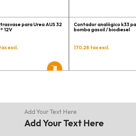
trasvase para Urea AUS 32
Contador analógico k33 p
® 12V
bomba gasoil / biodiesel
tax excl.
170.28 tax excl.
Add Your Text Here
Add Your Text Here