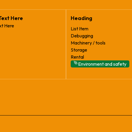
Text Here
Heading
xt Here
List Item
Debugging
Machinery / tools
Storage
Rental
Environment and safety