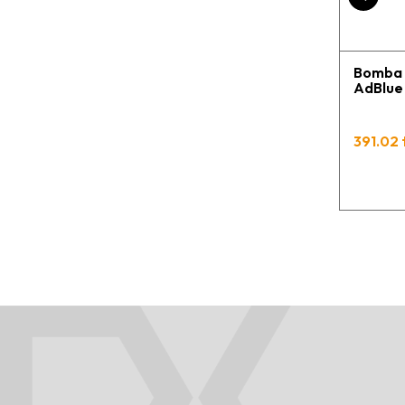
Bomba 
AdBlue 
391.02 