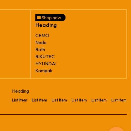
Shop now
Heading
CEMO
Nedo
Roth
RIKUTEC
HYUNDAI
Kompak
Heading
List Item
List Item
List Item
List Item
List Item
List Item