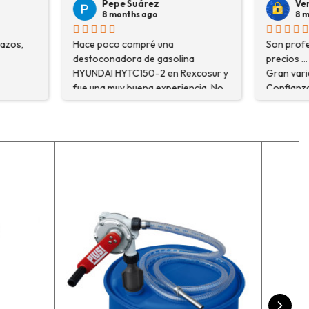
árez
Veronica Hidalgo
 ago
8 months ago
pré una
Son profesionales , serios y buenos
de gasolina
precios ... Voy a repetir seguro ...
50-2 en Rexcosur y
Gran variedad de depósitos ...
na experiencia. No
Confianza y buen servicio.
ré el producto que
o que me
xplicaron con
segurarme de que
o la máquina más
i trabajo. Salvador,
que estuve
 me explicó todo￼
recomiendo, he
r, tengo varios
ceso y muy