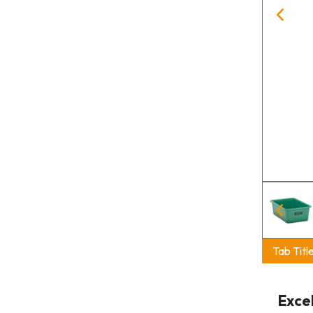
Tab Titl
Exce