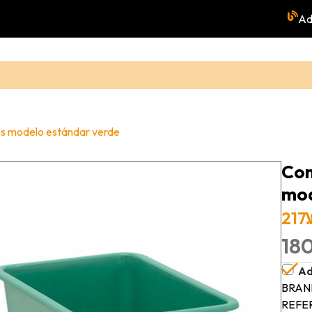
Ad
os modelo estándar verde
Con
mod
217
180
Ad
BRAN
REFE