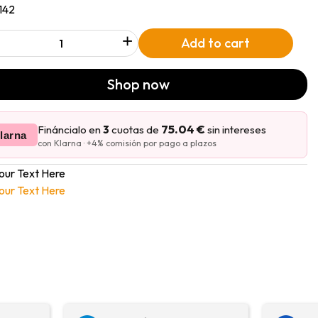
142
+
Add to cart
Shop now
75.04 €
Fináncialo en
3
cuotas de
sin intereses
larna
con Klarna · +4% comisión por pago a plazos
our Text Here
our Text Here