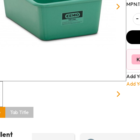
MPN:
1
-
K
Add Y
Add Y
e
Tab Title
llent