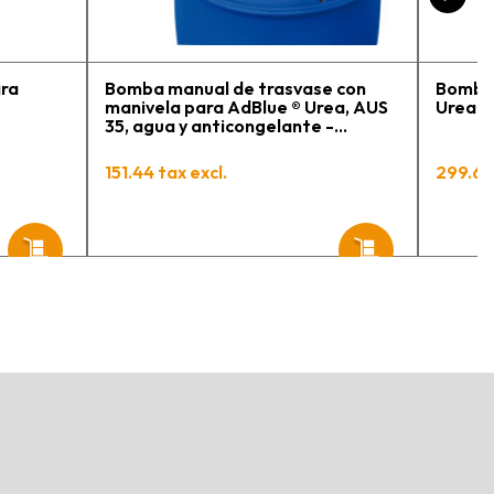
ara
Bomba manual de trasvase con
Bomba 
manivela para AdBlue ® Urea, AUS
Urea A
35, agua y anticongelante -
Manguera 3 m y conexión 2" BSP
PIUSI
151.44 tax excl.
299.63 