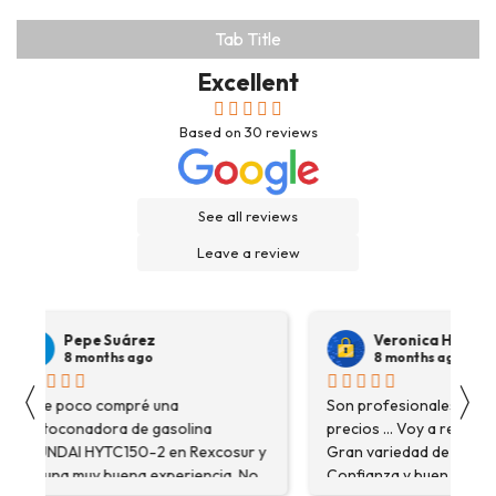
Tab Title
Excellent
Based on
30
reviews
See all reviews
Leave a review
Pepe Suárez
Veronica Hidalgo
8 months ago
8 months ago
〈
〉
Hace poco compré una
Son profesionales , serio
destoconadora de gasolina
precios ... Voy a repetir se
HYUNDAI HYTC150-2 en Rexcosur y
Gran variedad de depósitos
fue una muy buena experiencia. No
Confianza y buen servicio