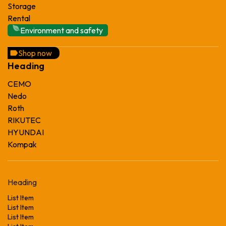
Storage
Rental
Environment and safety
Shop now
Heading
CEMO
Nedo
Roth
RIKUTEC
HYUNDAI
Kompak
Heading
List Item
List Item
List Item