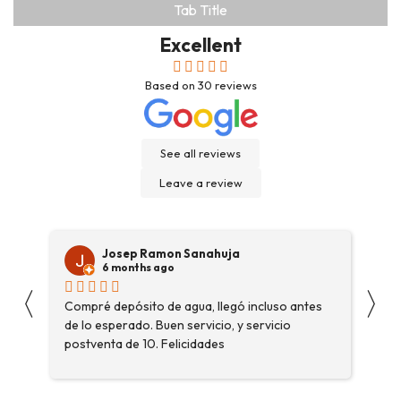
Tab Title
Excellent
Based on
30
reviews
See all reviews
Leave a review
Josep Ramon Sanahuja
6 months ago
〈
〉
Compré depósito de agua, llegó incluso antes
El 
 de
de lo esperado. Buen servicio, y servicio
ac
aro
postventa de 10. Felicidades
o