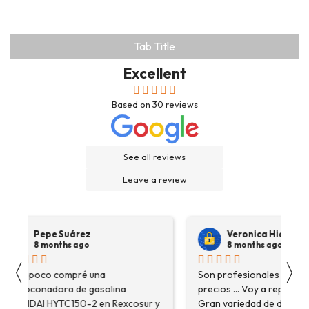
Tab Title
Excellent
Based on
30
reviews
See all reviews
Leave a review
Pepe Suárez
Veronica Hidalgo
8 months ago
8 months ago
〈
〉
Hace poco compré una
Son profesionales , serio
destoconadora de gasolina
precios ... Voy a repetir se
HYUNDAI HYTC150-2 en Rexcosur y
Gran variedad de depósitos