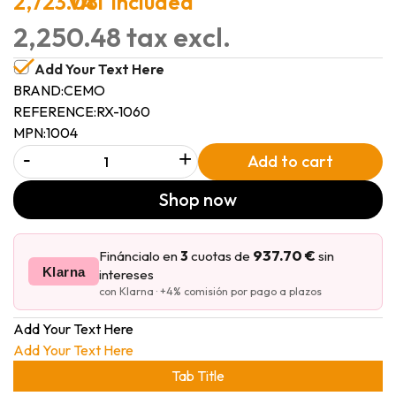
2,723.08
VAT included
2,250.48 tax excl.
Add Your Text Here
BRAND:
CEMO
REFERENCE:
RX-1060
MPN:
1004
-
+
Add to cart
Shop now
937.70 €
Fináncialo en
3
cuotas de
sin
Klarna
intereses
con Klarna · +4% comisión por pago a plazos
Add Your Text Here
Add Your Text Here
Tab Title