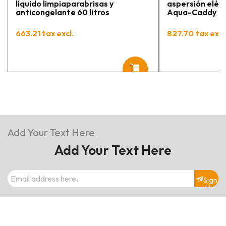
líquido limpiaparabrisas y
aspersión eléct
anticongelante 60 litros
Aqua-Caddy 60 
663.21 tax excl.
827.70 tax excl
Add Your Text Here
Add Your Text Here
Sign
Up