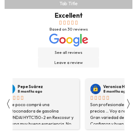
Tab Title
Excellent
Based on
30
reviews
See all reviews
Leave a review
Pepe Suárez
Veronica Hidalgo
8 months ago
8 months ago
〈
〉
Hace poco compré una
Son profesionales , serio
destoconadora de gasolina
precios ... Voy a repetir se
HYUNDAI HYTC150-2 en Rexcosur y
Gran variedad de depósitos
fue una muy buena experiencia. No
Confianza y buen servicio
solo me encontré el producto que
necesitaba, sino que me