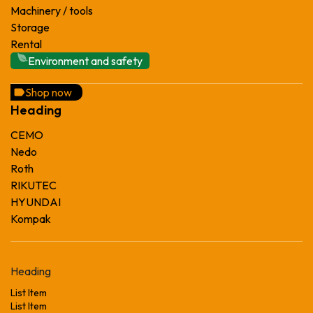
Machinery / tools
Storage
Rental
Environment and safety
Shop now
Heading
CEMO
Nedo
Roth
RIKUTEC
HYUNDAI
Kompak
Heading
List Item
List Item