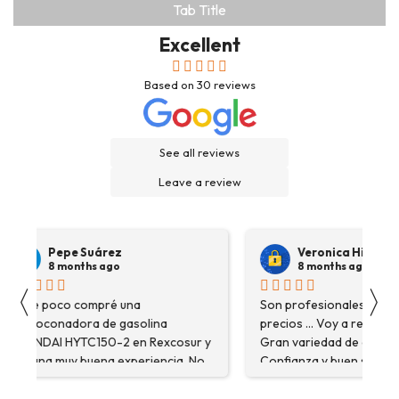
Tab Title
Excellent
Based on
30
reviews
See all reviews
Leave a review
Pepe Suárez
Veronica Hidalgo
8 months ago
8 months ago
〈
〉
Hace poco compré una
Son profesionales , serio
destoconadora de gasolina
precios ... Voy a repetir se
HYUNDAI HYTC150-2 en Rexcosur y
Gran variedad de depósitos
fue una muy buena experiencia. No
Confianza y buen servicio
solo me encontré el producto que
necesitaba, sino que me