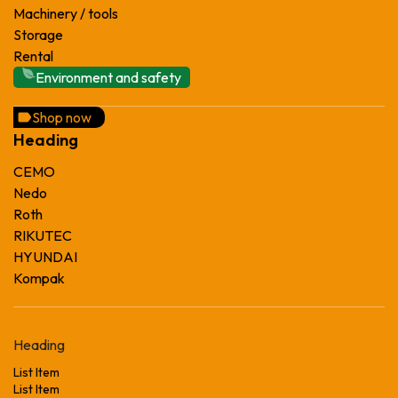
Machinery / tools
Storage
Rental
Environment and safety
Shop now
Heading
CEMO
Nedo
Roth
RIKUTEC
HYUNDAI
Kompak
Heading
List Item
List Item