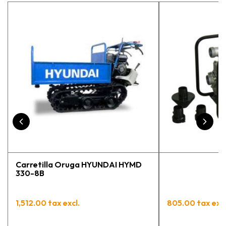
exp
vue
pr
Carretilla Oruga HYUNDAI HYMD
330-8B
1,512.00 tax excl.
805.00 tax excl