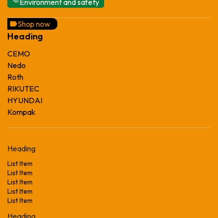
Environment and safety
Shop now
Heading
CEMO
Nedo
Roth
RIKUTEC
HYUNDAI
Kompak
Heading
List Item
List Item
List Item
List Item
List Item
Heading