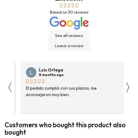
Based on
30
reviews
See all reviews
Leave a review
Luis Ortega
8 months ago
〈
〉
s
El pedido cumplió con sus plazos, me
Ha
aconsejaron muy bien.
ga
fue
enc
me 
ase
Customers who bought this product also
más
bought
pe