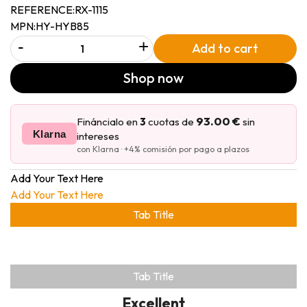
REFERENCE:
RX-1115
MPN:
HY-HYB85
-
+
Add to cart
Shop now
93.00 €
Fináncialo en
3
cuotas de
sin
Klarna
intereses
con Klarna · +4% comisión por pago a plazos
Add Your Text Here
Add Your Text Here
Tab Title
Tab Title
Excellent