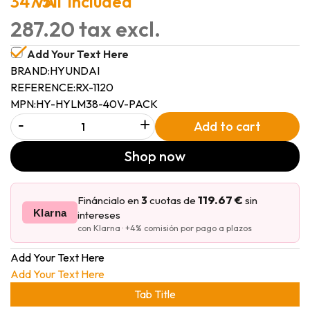
347.51
VAT included
287.20 tax excl.
Add Your Text Here
BRAND:
HYUNDAI
REFERENCE:
RX-1120
MPN:
HY-HYLM38-40V-PACK
-
+
Add to cart
Shop now
119.67 €
Fináncialo en
3
cuotas de
sin
Klarna
intereses
con Klarna · +4% comisión por pago a plazos
Add Your Text Here
Add Your Text Here
Tab Title