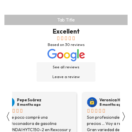
Tab Title
Excellent
Based on
30
reviews
See all reviews
Leave a review
Pepe Suárez
Veronica Hidalgo
8 months ago
8 months ago
〈
〉
Hace poco compré una
Son profesionales , serio
destoconadora de gasolina
precios ... Voy a repetir se
HYUNDAI HYTC150-2 en Rexcosur y
Gran variedad de depósitos