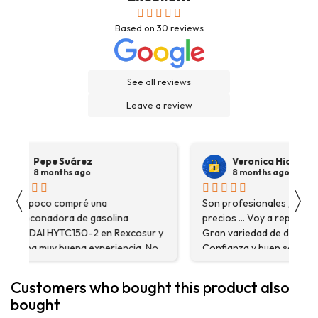
Based on
30
reviews
See all reviews
Leave a review
Pepe Suárez
Veronica Hidalgo
8 months ago
8 months ago
〈
〉
Hace poco compré una
Son profesionales , serio
destoconadora de gasolina
precios ... Voy a repetir se
HYUNDAI HYTC150-2 en Rexcosur y
Gran variedad de depósitos
fue una muy buena experiencia. No
Confianza y buen servicio
solo me encontré el producto que
necesitaba, sino que me
Customers who bought this product also
asesoraron y explicaron con
bought
detalle para asegurarme de que