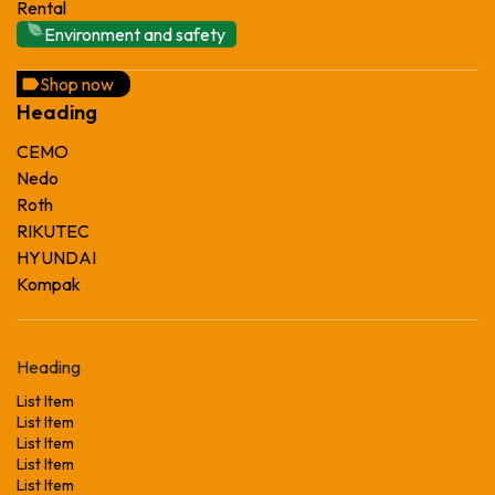
Rental
Environment and safety
Shop now
Heading
CEMO
Nedo
Roth
RIKUTEC
HYUNDAI
Kompak
Heading
List Item
List Item
List Item
List Item
List Item