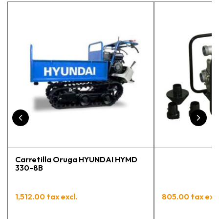
estaba eligiendo la máquina más
adecuada para mi trabajo. Salvador,
la persona con que estuve
contactactanto me explicó todo￼
En general, la recomiendo, he
vuelto a comprar, tengo varios
pedidos en proceso y muy
contento.
Carretilla Oruga HYUNDAI HYMD
330-8B
1,512.00 tax excl.
805.00 tax excl