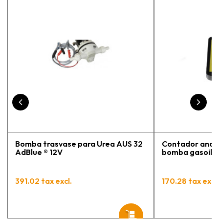
la persona con que estuve
contactactanto me explicó todo￼
En general, la recomiendo, he
vuelto a comprar, tengo varios
pedidos en proceso y muy
contento.
Bomba trasvase para Urea AUS 32
Contador analó
AdBlue ® 12V
bomba gasoil / 
391.02 tax excl.
170.28 tax excl.