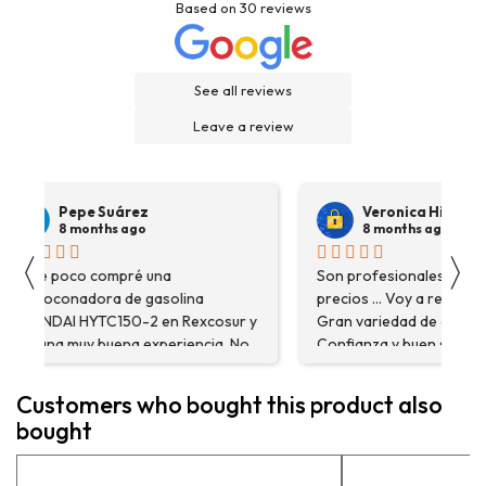
Based on
30
reviews
See all reviews
Leave a review
Pepe Suárez
Veronica Hidalgo
8 months ago
8 months ago
〈
〉
Hace poco compré una
Son profesionales , serio
destoconadora de gasolina
precios ... Voy a repetir se
HYUNDAI HYTC150-2 en Rexcosur y
Gran variedad de depósitos
fue una muy buena experiencia. No
Confianza y buen servicio
solo me encontré el producto que
necesitaba, sino que me
Customers who bought this product also
asesoraron y explicaron con
bought
detalle para asegurarme de que
estaba eligiendo la máquina más
adecuada para mi trabajo. Salvador,