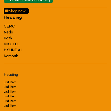
Shop now
Heading
CEMO
Nedo
Roth
RIKUTEC
HYUNDAI
Kompak
Heading
List Item
List Item
List Item
List Item
List Item
List Item