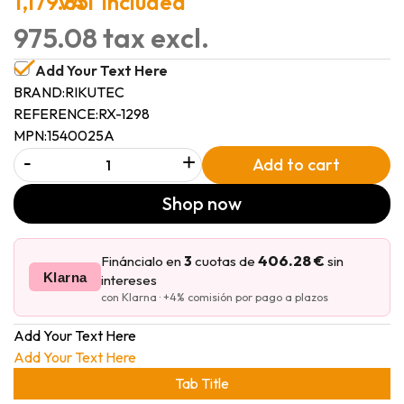
1,179.85
VAT included
975.08 tax excl.
Add Your Text Here
BRAND:
RIKUTEC
REFERENCE:
RX-1298
MPN:
1540025A
-
+
Add to cart
Shop now
406.28 €
Fináncialo en
3
cuotas de
sin
Klarna
intereses
con Klarna · +4% comisión por pago a plazos
Add Your Text Here
Add Your Text Here
Tab Title