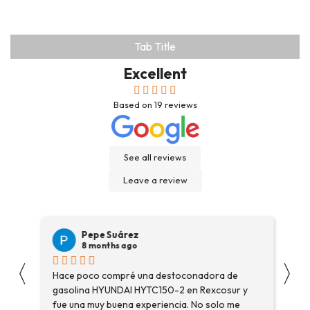
Tab Title
Excellent
Based on
19
reviews
See all reviews
Leave a review
Pepe Suárez
8 months ago
〈
〉
Hace poco compré una destoconadora de
Son
gasolina HYUNDAI HYTC150-2 en Rexcosur y
Voy
fue una muy buena experiencia. No solo me
dep