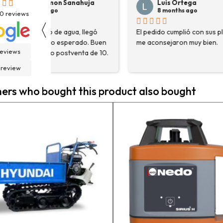
Luis Ortega
Pepe Su
8 months ago
8 months
30
reviews
〈
El pedido cumplió con sus plazos,
Hace poco com
en
me aconsejaron muy bien.
destoconadora 
reviews
0.
HYUNDAI HYTC1
fue una muy bue
 review
solo me encont
necesitaba, sin
rs who bought this product also bought
asesoraron y e
detalle para a
estaba eligiend
adecuada para m
la persona con 
contactactanto
En general, la 
vuelto a compra
pedidos en pro
contento.