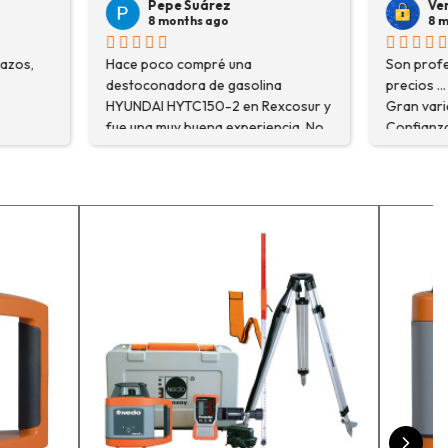
árez
Veronica Hidalgo
 ago
8 months ago
pré una
Son profesionales , serios y buenos
de gasolina
precios ... Voy a repetir seguro ...
50-2 en Rexcosur y
Gran variedad de depósitos ...
na experiencia. No
Confianza y buen servicio.
ré el producto que
o que me
xplicaron con
segurarme de que
o la máquina más
i trabajo. Salvador,
que estuve
 me explicó todo￼
recomiendo, he
r, tengo varios
ceso y muy