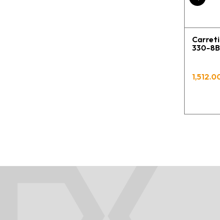
Carret
330-8B
1,512.00