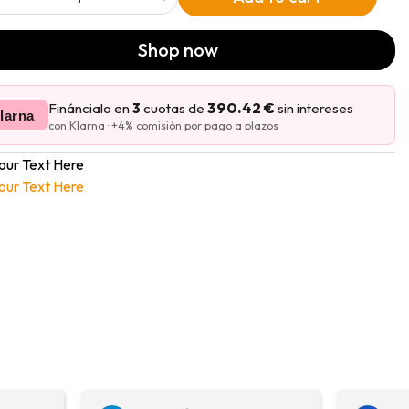
Shop now
390.42 €
Fináncialo en
3
cuotas de
sin intereses
larna
con Klarna · +4% comisión por pago a plazos
our Text Here
our Text Here