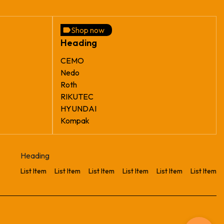
Shop now
Heading
CEMO
Nedo
Roth
RIKUTEC
HYUNDAI
Kompak
Heading
List Item
List Item
List Item
List Item
List Item
List Item