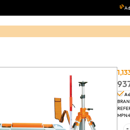
Ad
1,13
937
Ad
BRAN
REFE
MPN:
-