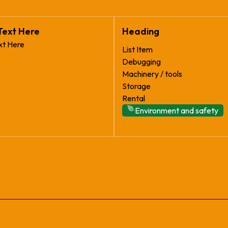
Text Here
Heading
xt Here
List Item
Debugging
Machinery / tools
Storage
Rental
Environment and safety