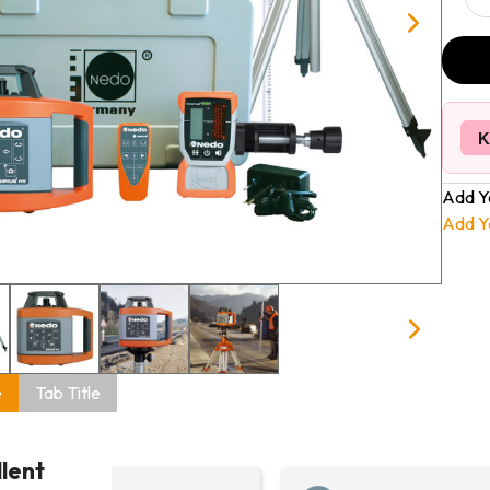
K
Add Y
Add Y
e
Tab Title
llent