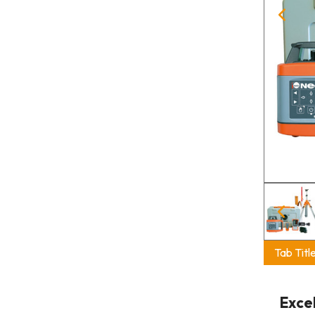
Tab Titl
Exce