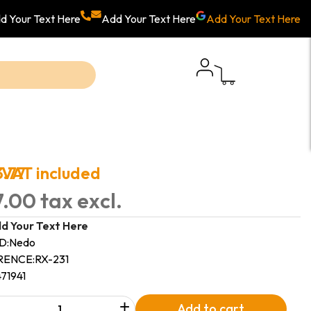
d Your Text Here
Add Your Text Here
Add Your Text Here
3.77
VAT included
.00 tax excl.
d Your Text Here
D:
Nedo
RENCE:
RX-231
471941
+
Add to cart