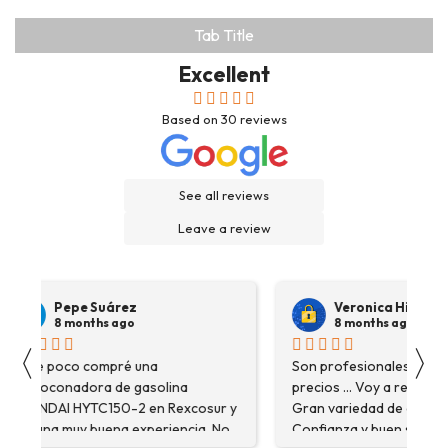
Tab Title
Excellent
Based on
30
reviews
See all reviews
Leave a review
Pepe Suárez
Veronica Hidalgo
8 months ago
8 months ago
〈
〉
Hace poco compré una
Son profesionales , serio
destoconadora de gasolina
precios ... Voy a repetir se
HYUNDAI HYTC150-2 en Rexcosur y
Gran variedad de depósitos
fue una muy buena experiencia. No
Confianza y buen servicio