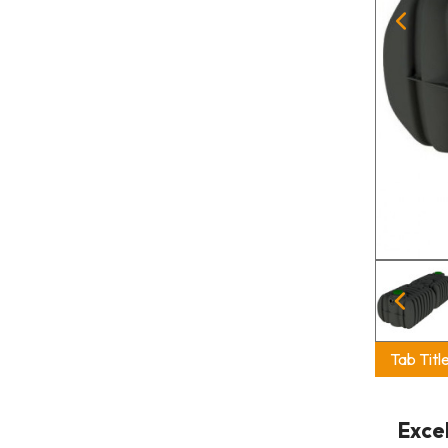
Tab Titl
Exce