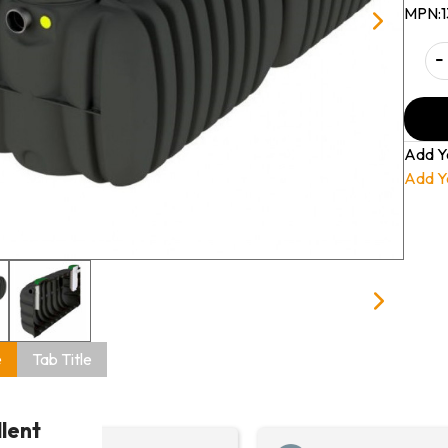
MPN:
-
Add Y
Add Y
e
Tab Title
llent