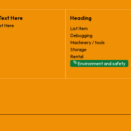
Text Here
Heading
xt Here
List Item
Debugging
Machinery / tools
Storage
Rental
Environment and safety