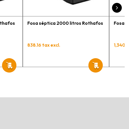
othafos
Fosa séptica 2000 litros Rothafos
Fosa s
838.16 tax excl.
1,340.6