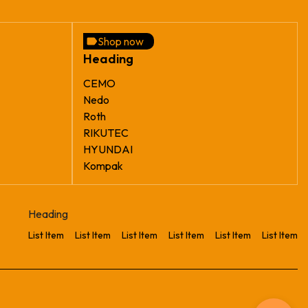
Shop now
Heading
CEMO
Nedo
Roth
RIKUTEC
HYUNDAI
Kompak
Heading
List Item
List Item
List Item
List Item
List Item
List Item