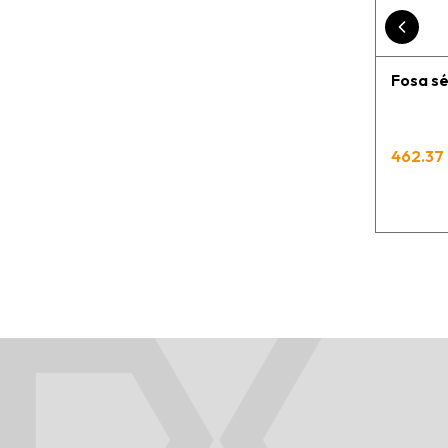
Fosa sé
462.37 