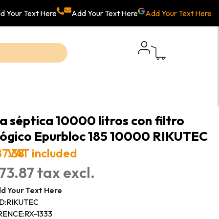
d Your Text Here
Add Your Text Here
Add Your Text Here
a séptica 10000 litros con filtro
lógico Epurbloc 185 10000 RIKUTEC
87.38
VAT included
73.87 tax excl.
d Your Text Here
D:
RIKUTEC
RENCE:
RX-1333