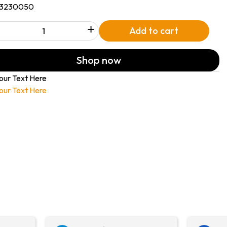
13230050
+
Add to cart
Shop now
our Text Here
our Text Here