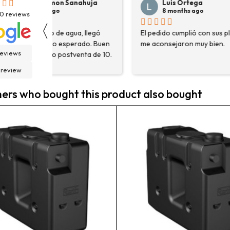
Luis Ortega
Pepe Su
8 months ago
8 months
30
reviews
〈
El pedido cumplió con sus plazos,
Hace poco com
en
me aconsejaron muy bien.
destoconadora 
reviews
0.
HYUNDAI HYTC1
fue una muy bue
 review
solo me encont
necesitaba, sin
rs who bought this product also bought
asesoraron y e
detalle para a
estaba eligiend
adecuada para m
la persona con 
contactactanto
En general, la 
vuelto a compra
pedidos en pro
contento.