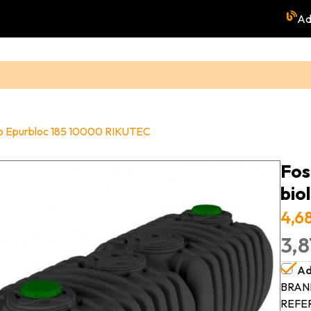
Ad
gico Epurbloc 185 10000 RIKUTEC
Fos
bio
4,6
3,8
Ad
BRAN
REFE