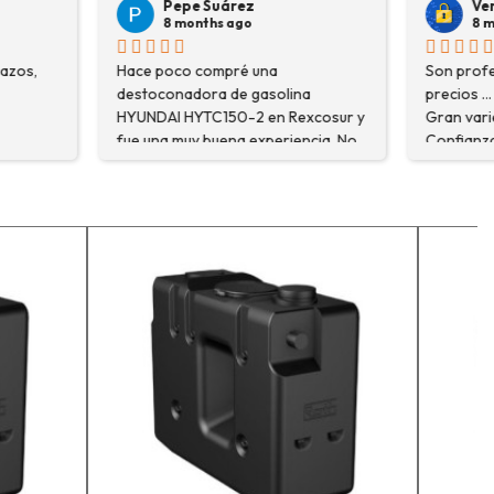
árez
Veronica Hidalgo
 ago
8 months ago
pré una
Son profesionales , serios y buenos
de gasolina
precios ... Voy a repetir seguro ...
50-2 en Rexcosur y
Gran variedad de depósitos ...
na experiencia. No
Confianza y buen servicio.
ré el producto que
o que me
xplicaron con
segurarme de que
o la máquina más
i trabajo. Salvador,
que estuve
 me explicó todo￼
recomiendo, he
r, tengo varios
ceso y muy